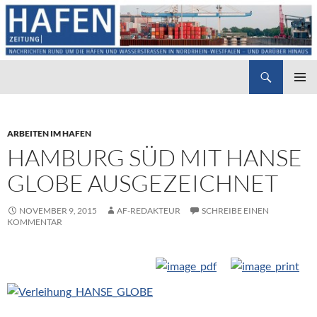
Suchen
Hafenzeitung
ZUM
PRIMÄR
INHALT
MENÜ
SPRINGEN
ARBEITEN IM HAFEN
HAMBURG SÜD MIT HANSE
GLOBE AUSGEZEICHNET
NOVEMBER 9, 2015
AF-REDAKTEUR
SCHREIBE EINEN
KOMMENTAR