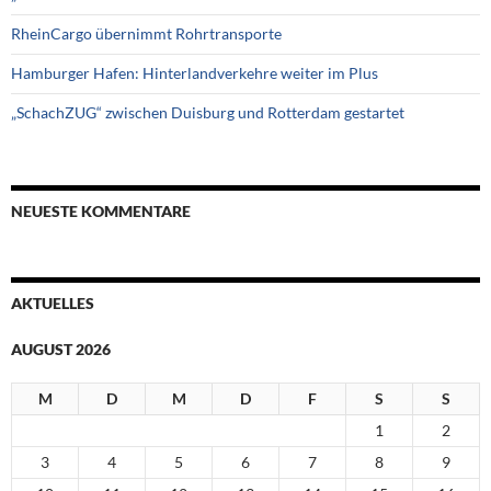
RheinCargo übernimmt Rohrtransporte
Hamburger Hafen: Hinterlandverkehre weiter im Plus
„SchachZUG“ zwischen Duisburg und Rotterdam gestartet
NEUESTE KOMMENTARE
AKTUELLES
AUGUST 2026
M
D
M
D
F
S
S
1
2
3
4
5
6
7
8
9