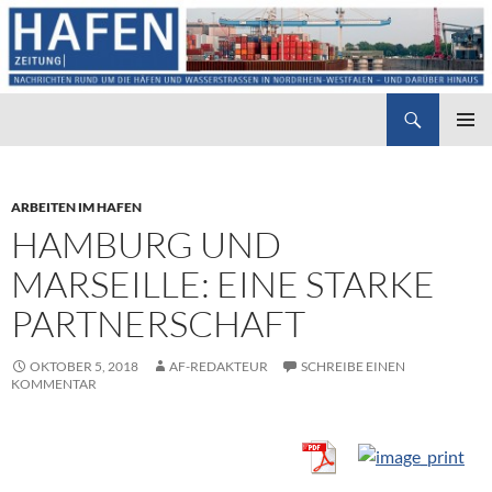
Suchen
Hafenzeitung
ZUM
PRIMÄR
INHALT
MENÜ
SPRINGEN
ARBEITEN IM HAFEN
HAMBURG UND
MARSEILLE: EINE STARKE
PARTNERSCHAFT
OKTOBER 5, 2018
AF-REDAKTEUR
SCHREIBE EINEN
KOMMENTAR