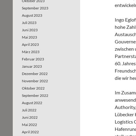
Oktober 2023
entwickeln
September 2023
August 2023
Ingo Eglo
Juli 2023
hohe Zahl 
Juni 2023
Austausch
Mai 2023
Gouverneu
April 2023
zwischen u
März 2023
Partnerst
Februar 2023
60. Jahres
Januar 2023
Freundsch
Dezember 2022
die wir he
November 2022
Oktober 2022
Im Zusam
September 2022
anwesend
August 2022
Authority
Juli 2022
Lübecker 
Juni 2022
Logistics
Mai 2022
Hafenrund
April 2022