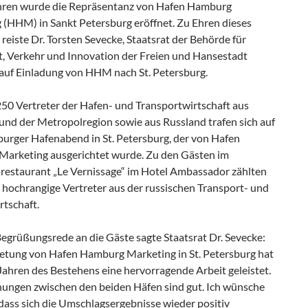
hren wurde die Repräsentanz von Hafen Hamburg
 (HHM) in Sankt Petersburg eröffnet. Zu Ehren dieses
reiste Dr. Torsten Sevecke, Staatsrat der Behörde für
t, Verkehr und Innovation der Freien und Hansestadt
uf Einladung von HHM nach St. Petersburg.
250 Vertreter der Hafen- und Transportwirtschaft aus
nd der Metropolregion sowie aus Russland trafen sich auf
rger Hafenabend in St. Petersburg, der von Hafen
arketing ausgerichtet wurde. Zu den Gästen im
estaurant „Le Vernissage“ im Hotel Ambassador zählten
 hochrangige Vertreter aus der russischen Transport- und
rtschaft.
Begrüßungsrede an die Gäste sagte Staatsrat Dr. Sevecke:
retung von Hafen Hamburg Marketing in St. Petersburg hat
Jahren des Bestehens eine hervorragende Arbeit geleistet.
hungen zwischen den beiden Häfen sind gut. Ich wünsche
dass sich die Umschlagsergebnisse wieder positiv