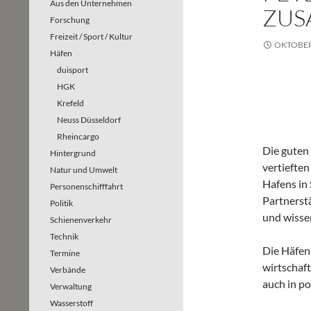
Aus den Unternehmen
ZUS
Forschung
Freizeit / Sport / Kultur
OKTOBER 
Häfen
duisport
HGK
Krefeld
Neuss Düsseldorf
Rheincargo
Die guten
Hintergrund
vertiefte
Natur und Umwelt
Hafens in 
Personenschifffahrt
Partnerstä
Politik
und wisse
Schienenverkehr
Technik
Die Häfen 
Termine
wirtschaf
Verbände
auch in p
Verwaltung
Wasserstoff