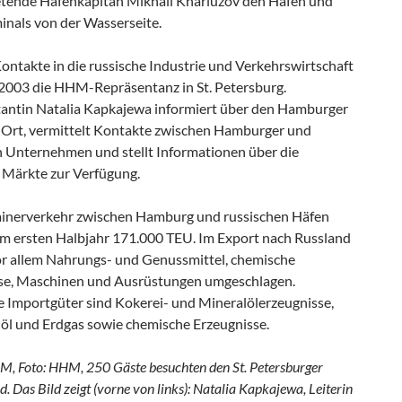
retende Hafenkapitän Mikhail Khariuzov den Hafen und
inals von der Wasserseite.
ontakte in die russische Industrie und Verkehrswirtschaft
t 2003 die HHM-Repräsentanz in St. Petersburg.
antin Natalia Kapkajewa informiert über den Hamburger
 Ort, vermittelt Kontakte zwischen Hamburger und
n Unternehmen und stellt Informationen über die
n Märkte zur Verfügung.
inerverkehr zwischen Hamburg und russischen Häfen
 im ersten Halbjahr 171.000 TEU. Im Export nach Russland
r allem Nahrungs- und Genussmittel, chemische
se, Maschinen und Ausrüstungen umgeschlagen.
e Importgüter sind Kokerei- und Mineralölerzeugnisse,
döl und Erdgas sowie chemische Erzeugnisse.
M, Foto: HHM, 250 Gäste besuchten den St. Petersburger
 Das Bild zeigt (vorne von links): Natalia Kapkajewa, Leiterin