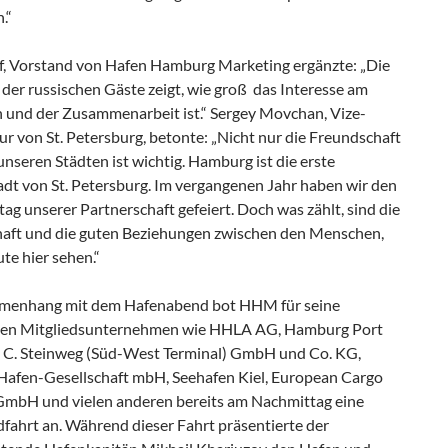
.“
ff, Vorstand von Hafen Hamburg Marketing ergänzte: „Die
der russischen Gäste zeigt, wie groß das Interesse am
 und der Zusammenarbeit ist.“ Sergey Movchan, Vize-
r von St. Petersburg, betonte: „Nicht nur die Freundschaft
nseren Städten ist wichtig. Hamburg ist die erste
adt von St. Petersburg. Im vergangenen Jahr haben wir den
tag unserer Partnerschaft gefeiert. Doch was zählt, sind die
aft und die guten Beziehungen zwischen den Menschen,
ute hier sehen.“
menhang mit dem Hafenabend bot HHM für seine
en Mitgliedsunternehmen wie HHLA AG, Hamburg Port
, C. Steinweg (Süd-West Terminal) GmbH und Co. KG,
Hafen-Gesellschaft mbH, Seehafen Kiel, European Cargo
 GmbH und vielen anderen bereits am Nachmittag eine
fahrt an. Während dieser Fahrt präsentierte der