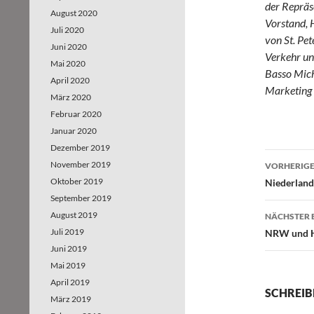
der Repräs
August 2020
Vorstand,
Juli 2020
von St. Pet
Juni 2020
Verkehr un
Mai 2020
Basso Mich
April 2020
Marketing
März 2020
Februar 2020
Januar 2020
Dezember 2019
November 2019
VORHERIGE
Beitr
Oktober 2019
Niederland
September 2019
August 2019
NÄCHSTER 
Juli 2019
NRW und H
Juni 2019
Mai 2019
April 2019
SCHREIB
März 2019