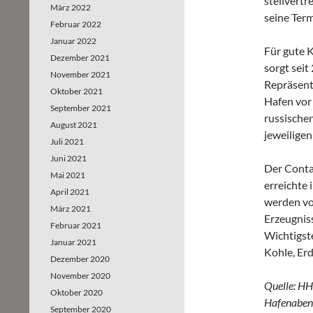
stellvert
März 2022
seine Term
Februar 2022
Januar 2022
Für gute K
Dezember 2021
sorgt sei
November 2021
Repräsent
Oktober 2021
Hafen vor
September 2021
russische
August 2021
jeweilige
Juli 2021
Juni 2021
Der Conta
Mai 2021
erreichte
April 2021
werden vo
März 2021
Erzeugnis
Februar 2021
Wichtigst
Januar 2021
Kohle, Er
Dezember 2020
November 2020
Quelle: HH
Oktober 2020
Hafenabend.
September 2020