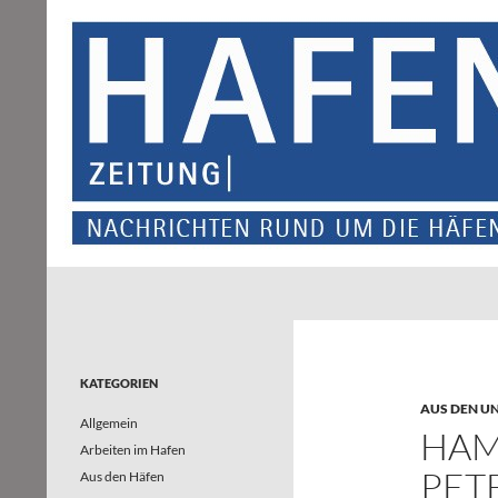
Suchen
Hafenzeitung
Nachrichten rund um die Häfen und
Wasserstraßen in Nordrhein-
Westfalen – und darüber hinaus
KATEGORIEN
AUS DEN U
Allgemein
HAM
Arbeiten im Hafen
PET
Aus den Häfen