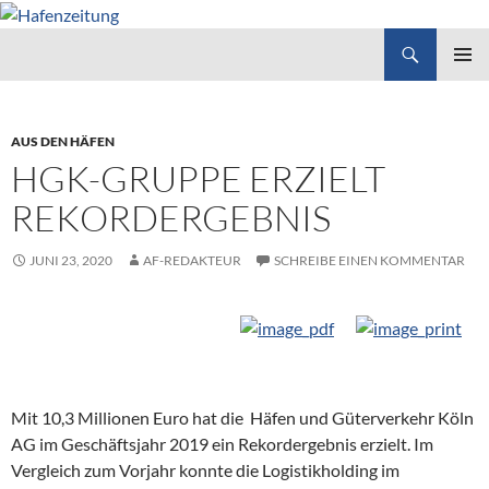
Suchen
Hafenzeitung
ZUM
PRIMÄR
INHALT
MENÜ
SPRINGEN
AUS DEN HÄFEN
HGK-GRUPPE ERZIELT
REKORDERGEBNIS
JUNI 23, 2020
AF-REDAKTEUR
SCHREIBE EINEN KOMMENTAR
Mit 10,3 Millionen Euro hat die
Häfen und Güterverkehr Köln
AG im Geschäftsjahr 2019 ein Rekordergebnis erzielt. Im
Vergleich zum Vorjahr konnte die Logistikholding im