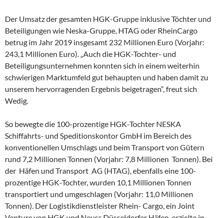
Der Umsatz der gesamten HGK-Gruppe inklusive Töchter und
Beteiligungen wie Neska-Gruppe, HTAG oder RheinCargo
betrug im Jahr 2019 insgesamt 232 Millionen Euro (Vorjahr:
243,1 Millionen Euro). „Auch die HGK-Tochter- und
Beteiligungsunternehmen konnten sich in einem weiterhin
schwierigen Marktumfeld gut behaupten und haben damit zu
unserem hervorragenden Ergebnis beigetragen“, freut sich
Wedig.
So bewegte die 100-prozentige HGK-Tochter NESKA
Schiffahrts- und Speditionskontor GmbH im Bereich des
konventionellen Umschlags und beim Transport von Gütern
rund 7,2 Millionen Tonnen (Vorjahr: 7,8 Millionen
Tonnen). Bei
der
Häfen und Transport
AG (HTAG), ebenfalls eine 100-
prozentige HGK-Tochter, wurden 10,1 Millionen Tonnen
transportiert und umgeschlagen (Vorjahr: 11,0 Millionen
Tonnen). Der Logistikdienstleister Rhein- Cargo, ein Joint
Venture von HGK und Neuss Düsseldorfer Häfen, erzielte in