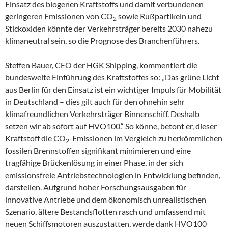
Einsatz des biogenen Kraftstoffs und damit verbundenen
geringeren Emissionen von CO
sowie Rußpartikeln und
2
Stickoxiden könnte der Verkehrsträger bereits 2030 nahezu
klimaneutral sein, so die Prognose des Branchenführers.
Steffen Bauer, CEO der HGK Shipping, kommentiert die
bundesweite Einführung des Kraftstoffes so: „Das grüne Licht
aus Berlin für den Einsatz ist ein wichtiger Impuls für Mobilität
in Deutschland – dies gilt auch für den ohnehin sehr
klimafreundlichen Verkehrsträger Binnenschiff. Deshalb
setzen wir ab sofort auf HVO100.“ So könne, betont er, dieser
Kraftstoff die CO
-Emissionen im Vergleich zu herkömmlichen
2
fossilen Brennstoffen signifikant minimieren und eine
tragfähige Brückenlösung in einer Phase, in der sich
emissionsfreie Antriebstechnologien in Entwicklung befinden,
darstellen. Aufgrund hoher Forschungsausgaben für
innovative Antriebe und dem ökonomisch unrealistischen
Szenario, ältere Bestandsflotten rasch und umfassend mit
neuen Schiffsmotoren auszustatten, werde dank HVO100