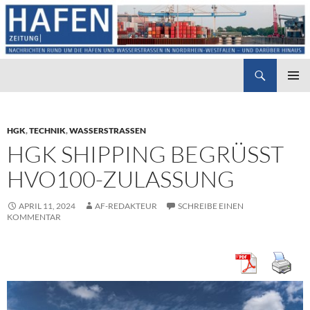
Suchen
Hafenzeitung
ZUM
PRIMÄR
INHALT
MENÜ
SPRINGEN
HGK
,
TECHNIK
,
WASSERSTRASSEN
HGK SHIPPING BEGRÜSST H
VO100-ZULASSUNG
APRIL 11, 2024
AF-REDAKTEUR
SCHREIBE EINEN
KOMMENTAR