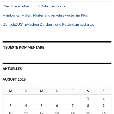
RheinCargo übernimmt Rohrtransporte
Hamburger Hafen: Hinterlandverkehre weiter im Plus
„SchachZUG“ zwischen Duisburg und Rotterdam gestartet
NEUESTE KOMMENTARE
AKTUELLES
AUGUST 2026
M
D
M
D
F
S
S
1
2
3
4
5
6
7
8
9
10
11
12
13
14
15
16