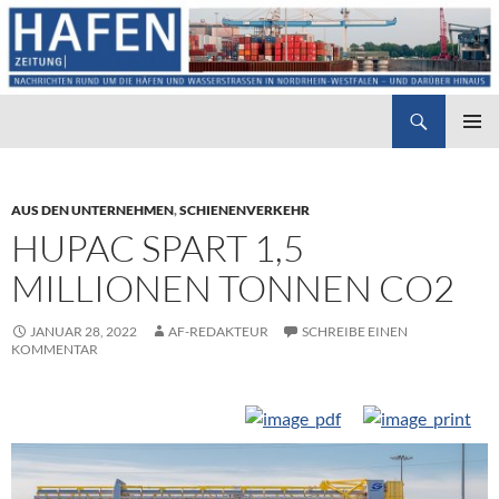
Suchen
Hafenzeitung
ZUM
PRIMÄR
INHALT
MENÜ
SPRINGEN
AUS DEN UNTERNEHMEN
,
SCHIENENVERKEHR
HUPAC SPART 1,5
MILLIONEN TONNEN CO2
JANUAR 28, 2022
AF-REDAKTEUR
SCHREIBE EINEN
KOMMENTAR