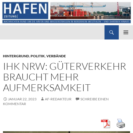
Suchen
Hafenzeitung
ZUM
PRIMÄR
INHALT
MENÜ
SPRINGEN
HINTERGRUND
,
POLITIK
,
VERBÄNDE
IHK NRW: GÜTERVERKEHR
BRAUCHT MEHR
AUFMERKSAMKEIT
JANUAR 22, 2023
AF-REDAKTEUR
SCHREIBE EINEN
KOMMENTAR