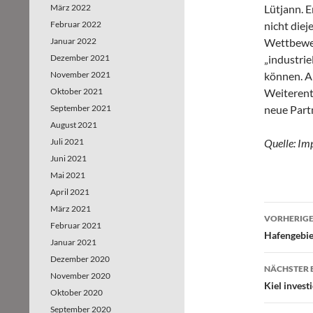
März 2022
Lütjann. E
Februar 2022
nicht diej
Januar 2022
Wettbewer
Dezember 2021
„industri
November 2021
können. A
Oktober 2021
Weiterent
September 2021
neue Part
August 2021
Juli 2021
Quelle: Imp
Juni 2021
Mai 2021
April 2021
März 2021
VORHERIGE
Februar 2021
Beitr
Hafengebiet
Januar 2021
Dezember 2020
NÄCHSTER 
November 2020
Kiel invest
Oktober 2020
September 2020