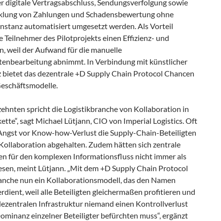
r digitale Vertragsabschluss, Sendungsverfolgung sowie
klung von Zahlungen und Schadensbewertung ohne
nstanz automatisiert umgesetzt werden. Als Vorteil
 Teilnehmer des Pilotprojekts einen Effizienz- und
n, weil der Aufwand für die manuelle
nbearbeitung abnimmt. In Verbindung mit künstlicher
nz bietet das dezentrale +D Supply Chain Protocol Chancen
Geschäftsmodelle.
zehnten spricht die Logistikbranche von Kollaboration in
kette“, sagt Michael Lütjann, CIO von Imperial Logistics. Oft
 Angst vor Know-how-Verlust die Supply-Chain-Beteiligten
 Kollaboration abgehalten. Zudem hätten sich zentrale
en für den komplexen Informationsfluss nicht immer als
iesen, meint Lütjann. „Mit dem +D Supply Chain Protocol
ranche nun ein Kollaborationsmodell, das den Namen
erdient, weil alle Beteiligten gleichermaßen profitieren und
dezentralen Infrastruktur niemand einen Kontrollverlust
ominanz einzelner Beteiligter befürchten muss“, ergänzt