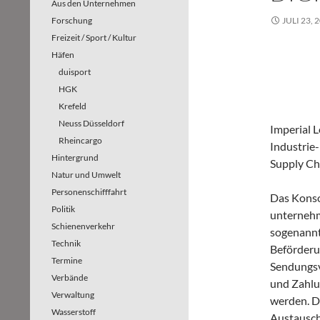
Aus den Unternehmen
Forschung
JULI 23, 
Freizeit / Sport / Kultur
Häfen
duisport
HGK
Krefeld
Neuss Düsseldorf
Imperial L
Rheincargo
Industrie-
Hintergrund
Supply Cha
Natur und Umwelt
Personenschifffahrt
Das Konso
Politik
unternehm
Schienenverkehr
sogenannt
Technik
Beförderu
Termine
Sendungsv
Verbände
und Zahlu
Verwaltung
werden. Da
Wasserstoff
Austausch