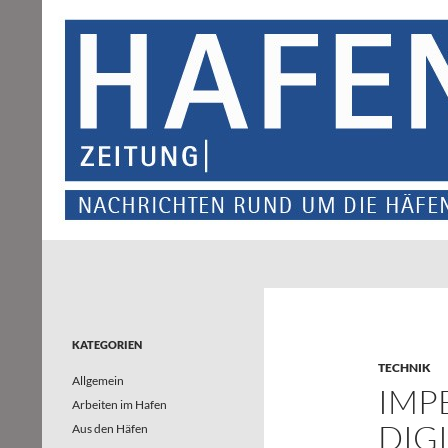
Suchen
Hafenzeitung
Nachrichten rund um die Häfen und
Wasserstraßen in Nordrhein-
Westfalen – und darüber hinaus
KATEGORIEN
TECHNIK
Allgemein
IMP
Arbeiten im Hafen
DIG
Aus den Häfen