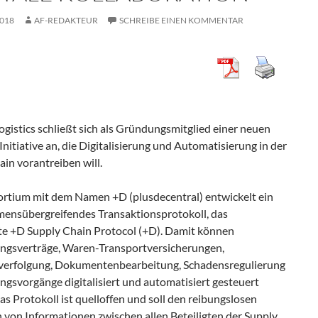
2018
AF-REDAKTEUR
SCHREIBE EINEN KOMMENTAR
ogistics schließt sich als Gründungsmitglied einer neuen
Initiative an, die Digitalisierung und Automatisierung in der
in vorantreiben will.
rtium mit dem Namen +D (plusdecentral) entwickelt ein
ensübergreifendes Transaktionsprotokoll, das
e +D Supply Chain Protocol (+D). Damit können
ngsverträge, Waren-Transportversicherungen,
erfolgung, Dokumentenbearbeitung, Schadensregulierung
ngsvorgänge digitalisiert und automatisiert gesteuert
s Protokoll ist quelloffen und soll den reibungslosen
 von Informationen zwischen allen Beteiligten der Supply