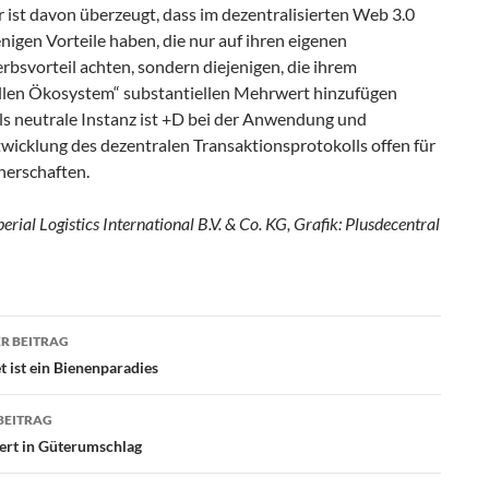
r ist davon überzeugt, dass im dezentralisierten Web 3.0
enigen Vorteile haben, die nur auf ihren eigenen
bsvorteil achten, sondern diejenigen, die ihrem
ellen Ökosystem“ substantiellen Mehrwert hinzufügen
ls neutrale Instanz ist +D bei der Anwendung und
wicklung des dezentralen Transaktionsprotokolls offen für
nerschaften.
erial Logistics International B.V. & Co. KG, Grafik: Plusdecentral
R BEITRAG
agsnavigation
 ist ein Bienenparadies
BEITRAG
iert in Güterumschlag