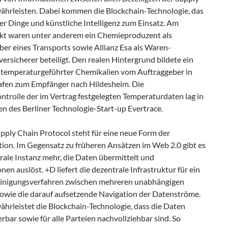
ährleisten. Dabei kommen die Blockchain-Technologie, das
er Dinge und künstliche Intelligenz zum Einsatz. Am
ekt waren unter anderem ein Chemieproduzent als
er eines Transports sowie Allianz Esa als Waren-
ersicherer beteiligt. Den realen Hintergrund bildete ein
 temperaturgeführter Chemikalien vom Auftraggeber in
fen zum Empfänger nach Hildesheim. Die
ntrolle der im Vertrag festgelegten Temperaturdaten lag in
n des Berliner Technologie-Start-up Evertrace.
pply Chain Protocol steht für eine neue Form der
tion. Im Gegensatz zu früheren Ansätzen im Web 2.0 gibt es
rale Instanz mehr, die Daten übermittelt und
nen auslöst. +D liefert die dezentrale Infrastruktur für ein
 Einigungsverfahren zwischen mehreren unabhängigen
sowie die darauf aufsetzende Navigation der Datenströme.
hrleistet die Blockchain-Technologie, dass die Daten
bar sowie für alle Parteien nachvollziehbar sind. So