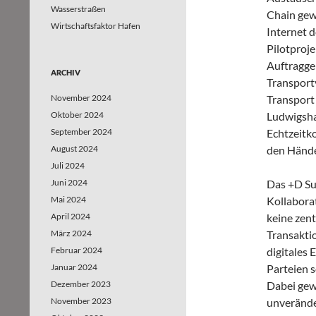
Wasserstraßen
Chain gew
Wirtschaftsfaktor Hafen
Internet d
Pilotproj
Auftraggeb
ARCHIV
Transportv
November 2024
Transport
Oktober 2024
Ludwigsha
September 2024
Echtzeitko
August 2024
den Hände
Juli 2024
Juni 2024
Das +D Su
Mai 2024
Kollabora
April 2024
keine zent
März 2024
Transaktio
Februar 2024
digitales
Januar 2024
Parteien 
Dezember 2023
Dabei gewä
November 2023
unveränder