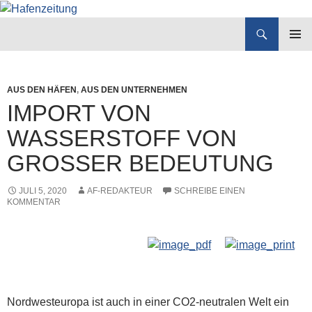
Suchen
Hafenzeitung
ZUM
PRIMÄR
INHALT
MENÜ
SPRINGEN
AUS DEN HÄFEN
,
AUS DEN UNTERNEHMEN
IMPORT VON
WASSERSTOFF VON
GROSSER BEDEUTUNG
JULI 5, 2020
AF-REDAKTEUR
SCHREIBE EINEN
KOMMENTAR
Nordwesteuropa ist auch in einer CO2-neutralen Welt ein