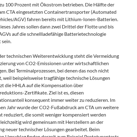
 zu 100 Prozent mit Ökostrom betrieben. Die Hälfte der
am CTA eingesetzten Containertransporter (Automated
hicles/AGV) fahren bereits mit Lithium-Ionen-Batterien.
ieses Jahres sollen dann zwei Drittel der Flotte und bis
AGVs auf die schnellladefähige Batterietechnologie
 sein.
der technischen Weiterentwicklung steht die Vermeidung
zierung von CO2-Emissionen unter wirtschaftlichen
en. Bei Terminalprozessen, bei denen das noch nicht
t, weil beispielsweise tragfähige technische Lösungen
etzt die HHLA auf die Kompensation über
eduktions-Zertifikate. Ziel ist es, diesen
ionsanteil konsequent immer weiter zu reduzieren. Im
en Jahr wurde der CO2-Fußabdruck am CTA um weitere
nt reduziert, die somit weniger kompensiert werden
leichzeitig wird gemeinsam mit Herstellern an der
ng neuer technischer Lösungen gearbeitet. Beim
gen Umschlag finden derzeit zum Beispiel Prototypentests