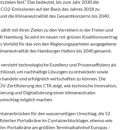
zzielen fest.“ Das bedeutet, bis zum Jahr 2030 die
 CO2-Emissionen auf der Basis des Jahres 2018 zu
 und die Klimaneutralität des Gesamtkonzerns bis 2040.
ählt mit ihren Zielen zu den Vorreitern in der Freien und
t Hamburg. So wird im neuen rot-grünen Koalitionsvertrag
ls Vorbild für das von den Regierungsparteien ausgegebene
Klimaneutralität des Hamburger Hafens bis 2040 genannt.
versteht technologische Exzellenz und Prozesseffizienz als
Schlüssel, um nachhaltige Lösungen zu entwickeln sowie
 handeln und erfolgreich wirtschaften zu können. Die
V-Zertifizierung des CTA zeigt, wie technische Innovation,
ierung und Digitalisierung einen klimaneutralen
umschlag möglich machen.
ntainerbrücken für den wasserseitigen Umschlag, die 52
ifizierten Portalkräne im Containerblocklager, ebenso wie
Bahn-Portalkräne am größten Terminalbahnhof Europas –