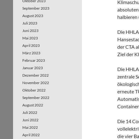
Oktober 2023
Klimaschut
September 2023
absoluten
August 2023
halbieren
Juli 2023
Juni 2023
Die HHLA z
Mai 2023
Hansestad
April 2023
der CTA a
März 2023
Ziel der 
Februar 2023
Januar 2023
Die HHLA 
Dezember 2022
zentrale 
November 2022
ökologisch
Oktober 2022
erneute TÜ
September 2022
Automatis
August 2022
Container
Juli 2022
Juni 2022
Die 14 Co
Mai 2022
vollelektr
April 2022
die vier 