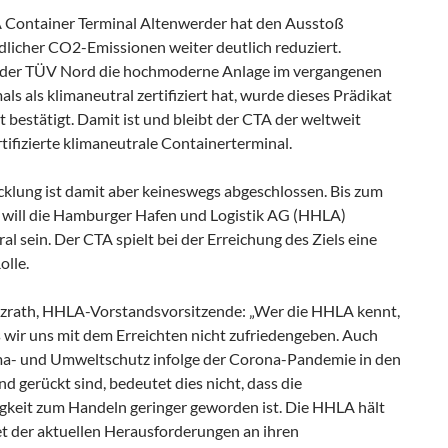
Container Terminal Altenwerder hat den Ausstoß
dlicher CO2-Emissionen weiter deutlich reduziert.
der TÜV Nord die hochmoderne Anlage im vergangenen
als als klimaneutral zertifiziert hat, wurde dieses Prädikat
 bestätigt. Damit ist und bleibt der CTA der weltweit
rtifizierte klimaneutrale Containerterminal.
cklung ist damit aber keineswegs abgeschlossen. Bis zum
 will die Hamburger Hafen und Logistik AG (HHLA)
al sein. Der CTA spielt bei der Erreichung des Ziels eine
olle.
tzrath, HHLA-Vorstandsvorsitzende: „Wer die HHLA kennt,
 wir uns mit dem Erreichten nicht zufriedengeben. Auch
a- und Umweltschutz infolge der Corona-Pandemie in den
d gerückt sind, bedeutet dies nicht, dass die
keit zum Handeln geringer geworden ist. Die HHLA hält
t der aktuellen Herausforderungen an ihren