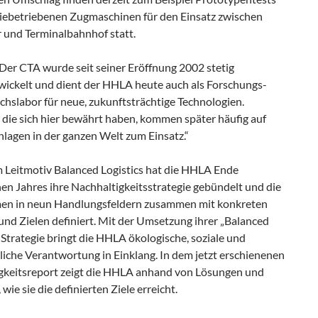
riebetriebenen Zugmaschinen für den Einsatz zwischen
r und Terminalbahnhof statt.
„Der CTA wurde seit seiner Eröffnung 2002 stetig
wickelt und dient der HHLA heute auch als Forschungs-
chslabor für neue, zukunftsträchtige Technologien.
 die sich hier bewährt haben, kommen später häufig auf
lagen in der ganzen Welt zum Einsatz.“
 Leitmotiv Balanced Logistics hat die HHLA Ende
en Jahres ihre Nachhaltigkeitsstrategie gebündelt und die
n in neun Handlungsfeldern zusammen mit konkreten
 und Zielen definiert. Mit der Umsetzung ihrer „Balanced
-Strategie bringt die HHLA ökologische, soziale und
liche Verantwortung in Einklang. In dem jetzt erschienenen
gkeitsreport zeigt die HHLA anhand von Lösungen und
 wie sie die definierten Ziele erreicht.