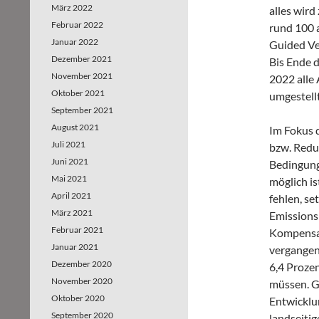
März 2022
alles wird
Februar 2022
rund 100 
Januar 2022
Guided Ve
Dezember 2021
Bis Ende d
November 2021
2022 alle 
Oktober 2021
umgestellt
September 2021
August 2021
Im Fokus 
Juli 2021
bzw. Redu
Juni 2021
Bedingung
Mai 2021
möglich is
April 2021
fehlen, s
März 2021
Emissionsr
Februar 2021
Kompensat
Januar 2021
vergangen
Dezember 2020
6,4 Proze
November 2020
müssen. G
Oktober 2020
Entwicklu
September 2020
landseiti