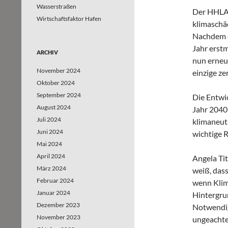
Wasserstraßen
Der HHLA 
Wirtschaftsfaktor Hafen
klimaschä
Nachdem 
Jahr erstm
ARCHIV
nun erneut
November 2024
einzige ze
Oktober 2024
September 2024
Die Entwi
August 2024
Jahr 2040
Juli 2024
klimaneutr
Juni 2024
wichtige R
Mai 2024
April 2024
Angela Ti
März 2024
weiß, dass
Februar 2024
wenn Klim
Januar 2024
Hintergrun
Dezember 2023
Notwendig
November 2023
ungeachte