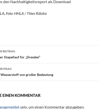
 es den Nachhaltigkeitsreport als Download
LA, Foto: HHLA / Thies Rätzke
R BEITRAG
agsnavigation
er Stapellauf für „Dresden“
BEITRAG
 Wasserstoff von großer Bedeutung
E EINEN KOMMENTAR
angemeldet
sein, um einen Kommentar abzugeben.