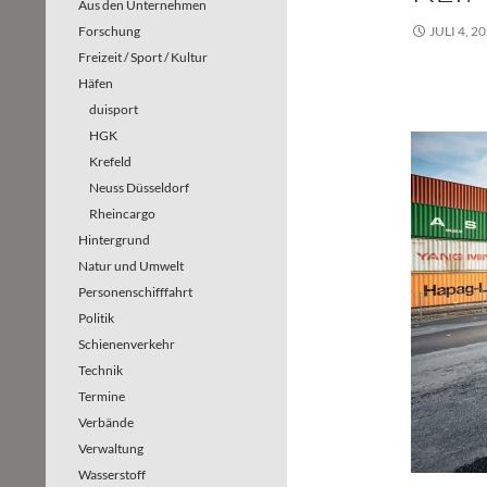
Aus den Unternehmen
Forschung
JULI 4, 2
Freizeit / Sport / Kultur
Häfen
duisport
HGK
Krefeld
Neuss Düsseldorf
Rheincargo
Hintergrund
Natur und Umwelt
Personenschifffahrt
Politik
Schienenverkehr
Technik
Termine
Verbände
Verwaltung
Wasserstoff