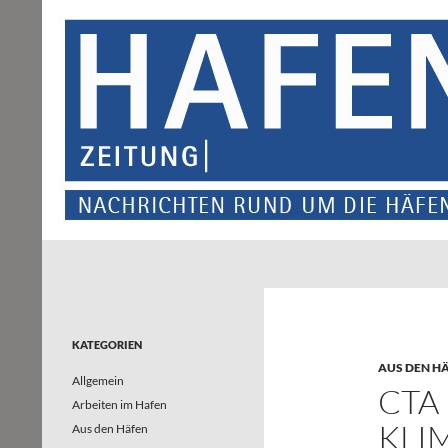
Suchen
Hafenzeitung
Nachrichten rund um die Häfen und
Wasserstraßen in Nordrhein-
Westfalen – und darüber hinaus
KATEGORIEN
AUS DEN H
Allgemein
CTA
Arbeiten im Hafen
KLI
Aus den Häfen