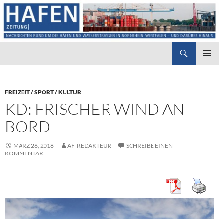
Suchen
Hafenzeitung
ZUM
PRIMÄR
INHALT
MENÜ
SPRINGEN
FREIZEIT / SPORT / KULTUR
KD: FRISCHER WIND AN
BORD
MÄRZ 26, 2018
AF-REDAKTEUR
SCHREIBE EINEN
KOMMENTAR