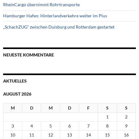
RheinCargo übernimmt Rohrtransporte
Hamburger Hafen: Hinterlandverkehre weiter im Plus
„SchachZUG“ zwischen Duisburg und Rotterdam gestartet
NEUESTE KOMMENTARE
AKTUELLES
AUGUST 2026
M
D
M
D
F
S
S
1
2
3
4
5
6
7
8
9
10
11
12
13
14
15
16