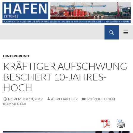
Suchen
Hafenzeitung
ZUM
PRIMÄR
INHALT
MENÜ
SPRINGEN
HINTERGRUND
KRÄFTIGER AUFSCHWUNG
BESCHERT 10-JAHRES-
HOCH
NOVEMBER 10, 2017
AF-REDAKTEUR
SCHREIBE EINEN
KOMMENTAR