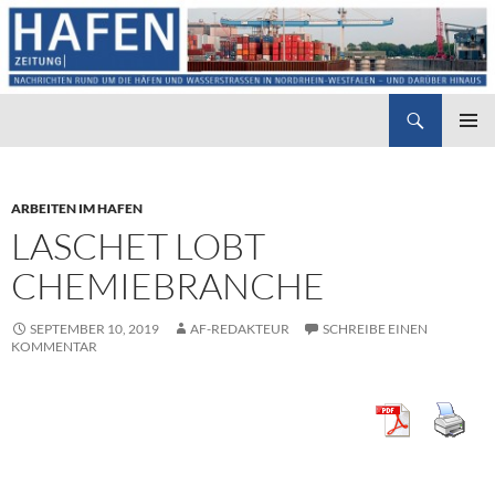
Suchen
Hafenzeitung
ZUM
PRIMÄR
INHALT
MENÜ
SPRINGEN
ARBEITEN IM HAFEN
LASCHET LOBT
CHEMIEBRANCHE
SEPTEMBER 10, 2019
AF-REDAKTEUR
SCHREIBE EINEN
KOMMENTAR