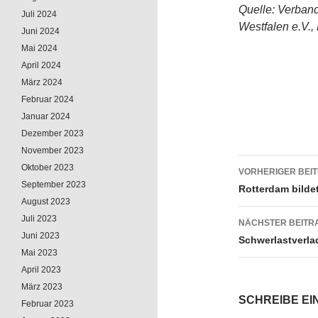
Quelle: Verband
Juli 2024
Westfalen e.V.,
Juni 2024
Mai 2024
April 2024
März 2024
Februar 2024
Januar 2024
Dezember 2023
November 2023
Oktober 2023
VORHERIGER BEI
September 2023
Beitrags
Rotterdam bild
August 2023
Juli 2023
NÄCHSTER BEITR
Juni 2023
Schwerlastverl
Mai 2023
April 2023
März 2023
SCHREIBE E
Februar 2023