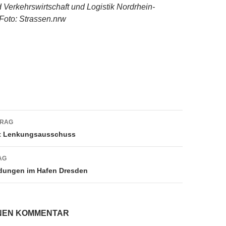
 Verkehrswirtschaft und Logistik Nordrhein-
 Foto: Strassen.nrw
TRAG
navigation
et Lenkungsausschuss
AG
adungen im Hafen Dresden
INEN KOMMENTAR