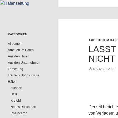
Suchen
Hafenzeitung
Nachrichten rund um die Häfen
und Wasserstraßen in Nordrhein-
Westfalen – und darüber hinaus
KATEGORIEN
ARBEITEN IM HAF
Allgemein
LASST
Arbeiten im Hafen
NICHT 
Aus den Häfen
Aus den Unternehmen
Forschung
MÄRZ 28, 2020
Freizeit / Sport / Kultur
Häfen
duisport
HGK
Krefeld
Derzeit bericht
Neuss Düsseldorf
von Verladern u
Rheincargo