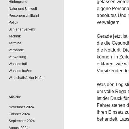
gelassen werden
Hintergrund
eigene Personal
Natur und Umwelt
absolutes Undi
Personenschifffahrt
verweigern.
Politik
Schienenverkehr
Gerade jetzt is
Technik
die die Gesundhe
Termine
die Notdurft. 
Verbände
können  in Zei
Verwaltung
erklären, wie w
Wasserstoff
Vorsitzender de
Wasserstraßen
Wirtschaftsfaktor Hafen
Was den Logisti
um volle Regale
ARCHIV
ist der Druck fü
Fahrer stehen da
November 2024
ihren Einsatz zu
Oktober 2024
behandelt. Lass
September 2024
August 2024