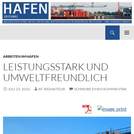
Suchen
Hafenzeitung
ZUM
PRIMÄR
INHALT
MENÜ
SPRINGEN
ARBEITEN IM HAFEN
LEISTUNGSSTARK UND
UMWELTFREUNDLICH
JULI 23, 2016
AF-REDAKTEUR
SCHREIBE EINEN KOMMENTAR