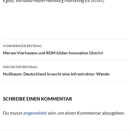
Egloff, Vorstand Hafen Hamburg Marketing e.V. (v.l.n.r.)
VORHERIGER BEITRAG
Beitragsnavigation
Merwe-Vierhavens und RDM bilden Innovation District
NÄCHSTER BEITRAG
Nußbaum: Deutschland braucht eine Infrastruktur-Wende
SCHREIBE EINEN KOMMENTAR
Du musst
angemeldet
sein, um einen Kommentar abzugeben.