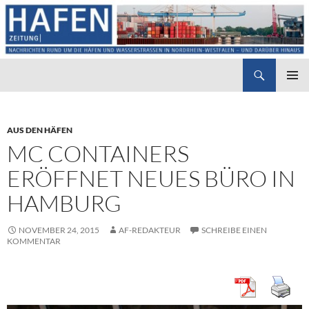
Suchen
Hafenzeitung
ZUM
PRIMÄR
INHALT
MENÜ
SPRINGEN
AUS DEN HÄFEN
MC CONTAINERS
ERÖFFNET NEUES BÜRO IN
HAMBURG
NOVEMBER 24, 2015
AF-REDAKTEUR
SCHREIBE EINEN
KOMMENTAR