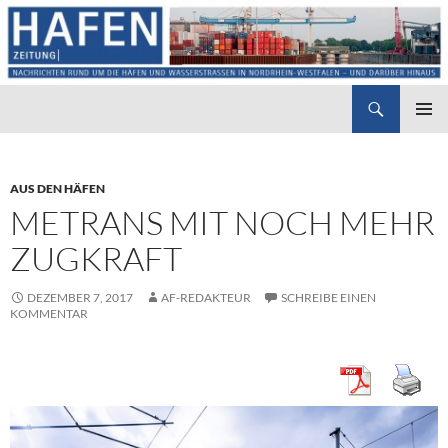
Suchen
Hafenzeitung
ZUM
PRIMÄR
INHALT
MENÜ
SPRINGEN
AUS DEN HÄFEN
METRANS MIT NOCH MEHR
ZUGKRAFT
DEZEMBER 7, 2017
AF-REDAKTEUR
SCHREIBE EINEN
KOMMENTAR