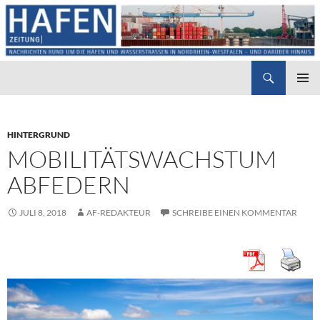
Suchen
Hafenzeitung
ZUM
PRIMÄR
INHALT
MENÜ
SPRINGEN
HINTERGRUND
MOBILITÄTSWACHSTUM
ABFEDERN
JULI 8, 2018
AF-REDAKTEUR
SCHREIBE EINEN KOMMENTAR