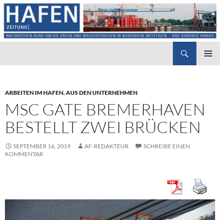
Suchen
Hafenzeitung
ZUM
PRIMÄR
INHALT
MENÜ
SPRINGEN
ARBEITEN IM HAFEN
,
AUS DEN UNTERNEHMEN
MSC GATE BREMERHAVEN
BESTELLT ZWEI BRÜCKEN
SEPTEMBER 16, 2019
AF-REDAKTEUR
SCHREIBE EINEN
KOMMENTAR