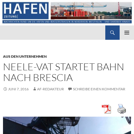
Suchen
Hafenzeitung
ZUM
PRIMÄR
INHALT
MENÜ
SPRINGEN
AUS DEN UNTERNEHMEN
NEELE-VAT STARTET BAHN
NACH BRESCIA
JUNI 7, 2016
AF-REDAKTEUR
SCHREIBE EINEN KOMMENTAR