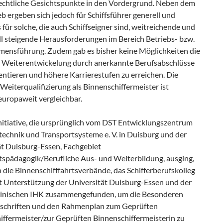
echtliche Gesichtspunkte in den Vordergrund. Neben dem
b ergeben sich jedoch für Schiffsführer generell und
für solche, die auch Schiffseigner sind, weitreichende und
ll steigende Herausforderungen im Bereich Betriebs- bzw.
ensführung. Zudem gab es bisher keine Möglichkeiten die
e Weiterentwickelung durch anerkannte Berufsabschlüsse
ntieren und höhere Karrierestufen zu erreichen. Die
e Weiterqualifizierung als Binnenschiffermeister ist
uropaweit vergleichbar.
Initiative, die ursprünglich vom DST Entwicklungszentrum
stechnik und Transportsysteme e. V. in Duisburg und der
ät Duisburg-Essen, Fachgebiet
tspädagogik/Berufliche Aus- und Weiterbildung, ausging,
 die Binnenschifffahrtsverbände, das Schifferberufskolleg
 Unterstützung der Universität Duisburg-Essen und der
inischen IHK zusammengefunden, um die Besonderen
schriften und den Rahmenplan zum Geprüften
iffermeister/zur Geprüften Binnenschiffermeisterin zu