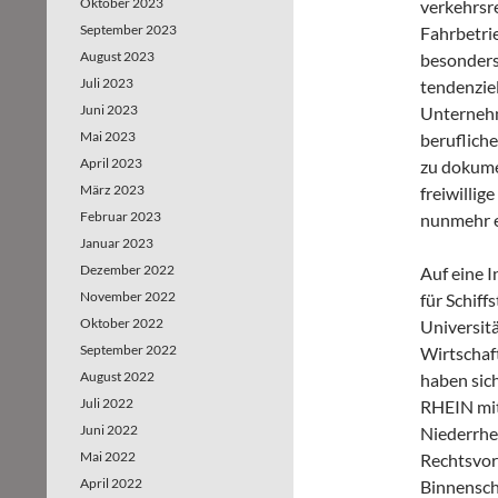
Oktober 2023
verkehrsr
September 2023
Fahrbetrie
August 2023
besonders 
Juli 2023
tendenzie
Juni 2023
Unternehm
Mai 2023
beruflich
April 2023
zu dokume
März 2023
freiwillig
Februar 2023
nunmehr e
Januar 2023
Dezember 2022
Auf eine 
November 2022
für Schiff
Oktober 2022
Universit
September 2022
Wirtschaf
August 2022
haben sich
Juli 2022
RHEIN mit
Juni 2022
Niederrhe
Mai 2022
Rechtsvor
April 2022
Binnensch