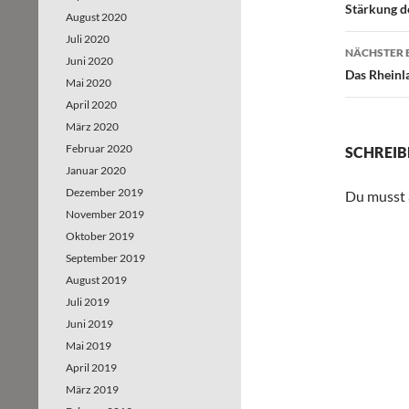
Beitr
Stärkung d
August 2020
Juli 2020
NÄCHSTER 
Juni 2020
Das Rheinl
Mai 2020
April 2020
März 2020
Februar 2020
SCHREIB
Januar 2020
Dezember 2019
Du musst
November 2019
Oktober 2019
September 2019
August 2019
Juli 2019
Juni 2019
Mai 2019
April 2019
März 2019