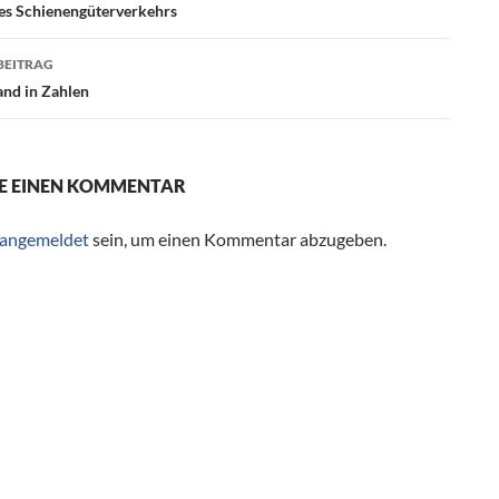
agsnavigation
es Schienengüterverkehrs
BEITRAG
and in Zahlen
E EINEN KOMMENTAR
angemeldet
sein, um einen Kommentar abzugeben.