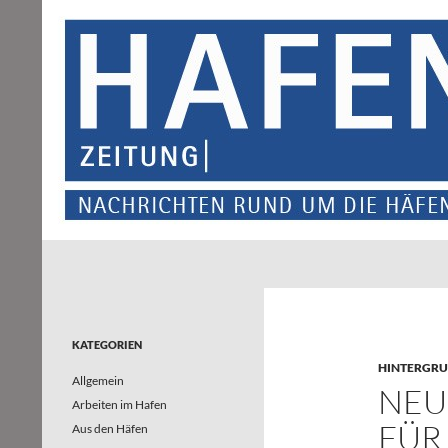
Suchen
Hafenzeitung
Nachrichten rund um die Häfen und
Wasserstraßen in Nordrhein-
Westfalen – und darüber hinaus
KATEGORIEN
HINTERGR
Allgemein
NEU
Arbeiten im Hafen
FÜR
Aus den Häfen