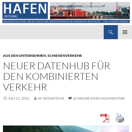
Suchen
Hafenzeitung
ZUM
PRIMÄR
INHALT
MENÜ
SPRINGEN
AUS DEN UNTERNEHMEN
,
SCHIENENVERKEHR
NEUER DATENHUB FÜR
DEN KOMBINIERTEN
VERKEHR
JULI 22, 2022
AF-REDAKTEUR
SCHREIBE EINEN KOMMENTAR