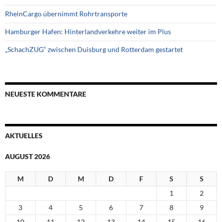
RheinCargo übernimmt Rohrtransporte
Hamburger Hafen: Hinterlandverkehre weiter im Plus
„SchachZUG“ zwischen Duisburg und Rotterdam gestartet
NEUESTE KOMMENTARE
AKTUELLES
AUGUST 2026
M
D
M
D
F
S
S
1
2
3
4
5
6
7
8
9
10
11
12
13
14
15
16