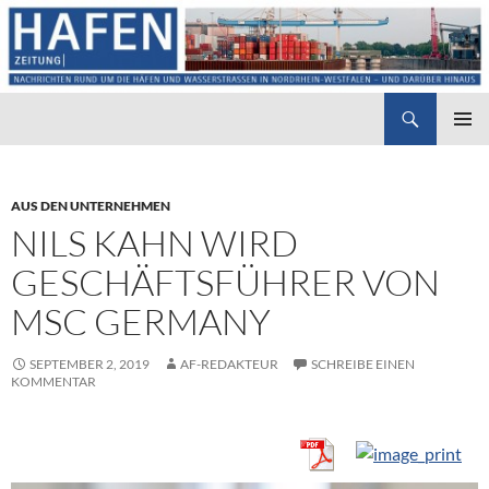
Suchen
Hafenzeitung
ZUM
PRIMÄR
INHALT
MENÜ
SPRINGEN
AUS DEN UNTERNEHMEN
NILS KAHN WIRD
GESCHÄFTSFÜHRER VON
MSC GERMANY
SEPTEMBER 2, 2019
AF-REDAKTEUR
SCHREIBE EINEN
KOMMENTAR