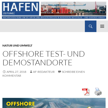
Suchen
Hafenzeitung
ZUM
PRIMÄR
INHALT
MENÜ
SPRINGEN
NATUR UND UMWELT
OFFSHORE TEST- UND
DEMOSTANDORTE
APRIL 27, 2018
AF-REDAKTEUR
SCHREIBE EINEN
KOMMENTAR