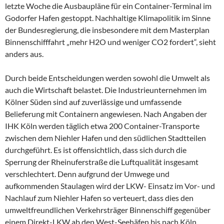
letzte Woche die Ausbaupläne für ein Container-Terminal im
Godorfer Hafen gestoppt. Nachhal­tige Klimapolitik im Sinne
der Bundesregierung, die insbesondere mit dem Masterplan
Binnenschifffahrt „mehr H2O und weniger CO2 fordert“, sieht
anders aus.
Durch beide Entscheidungen werden sowohl die Umwelt als
auch die Wirtschaft belastet. Die Industrieunternehmen im
Kölner Süden sind auf zuverlässige und umfas­sende
Belieferung mit Containern angewiesen. Nach Angaben der
IHK Köln werden täglich etwa 200 Container-Transporte
zwischen dem Niehler Hafen und den südlichen Stadttei­len
durchgeführt. Es ist offensichtlich, dass sich durch die
Sperrung der Rheinuferstraße die Luftqualität insgesamt
verschlechtert. Denn aufgrund der Umwege und
aufkommenden Staulagen wird der LKW- Einsatz im Vor- und
Nachlauf zum Niehler Hafen so verteuert, dass dies den
umweltfreundlichen Verkehrsträger Binnenschiff gegenüber
einem Direkt-LKW ab den West-Seehäfen bis nach Köln