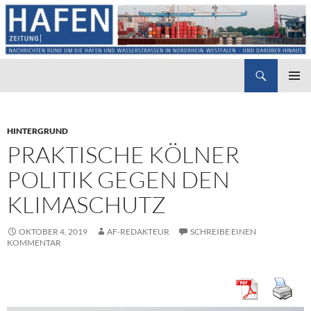
Suchen
Hafenzeitung
ZUM
PRIMÄR
INHALT
MENÜ
SPRINGEN
HINTERGRUND
PRAKTISCHE KÖLNER
POLITIK GEGEN DEN
KLIMASCHUTZ
OKTOBER 4, 2019
AF-REDAKTEUR
SCHREIBE EINEN
KOMMENTAR