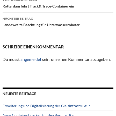
Beitragsnavigation
Rotterdam führt Track& Trace-Container ein
NÄCHSTER BEITRAG
Landesweite Beachtung für Unterwasserroboter
SCHREIBE EINEN KOMMENTAR
Du musst
angemeldet
sein, um einen Kommentar abzugeben.
NEUESTE BEITRÄGE
Erweiterung und Digitalisierung der Gleisinfrastruktur
Neue Containerbrücken für den Burchardkai