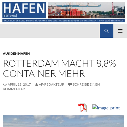
Suchen
Hafenzeitung
ZUM
PRIMÄR
INHALT
MENÜ
SPRINGEN
AUS DEN HÄFEN
ROTTERDAM MACHT 8,8%
CONTAINER MEHR
APRIL 18, 2017
AF-REDAKTEUR
SCHREIBE EINEN
KOMMENTAR