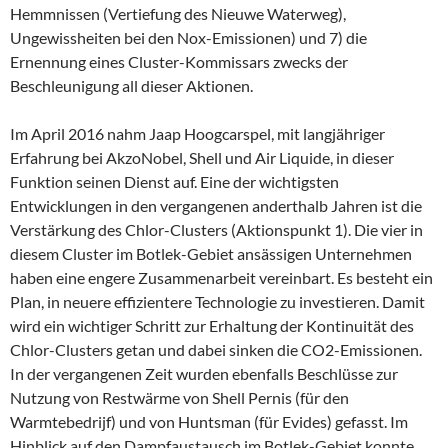
Hemmnissen (Vertiefung des Nieuwe Waterweg),
Ungewissheiten bei den Nox-Emissionen) und 7) die
Ernennung eines Cluster-Kommissars zwecks der
Beschleunigung all dieser Aktionen.
Im April 2016 nahm Jaap Hoogcarspel, mit langjähriger
Erfahrung bei AkzoNobel, Shell und Air Liquide, in dieser
Funktion seinen Dienst auf. Eine der wichtigsten
Entwicklungen in den vergangenen anderthalb Jahren ist die
Verstärkung des Chlor-Clusters (Aktionspunkt 1). Die vier in
diesem Cluster im Botlek-Gebiet ansässigen Unternehmen
haben eine engere Zusammenarbeit vereinbart. Es besteht ein
Plan, in neuere effizientere Technologie zu investieren. Damit
wird ein wichtiger Schritt zur Erhaltung der Kontinuität des
Chlor-Clusters getan und dabei sinken die CO2-Emissionen.
In der vergangenen Zeit wurden ebenfalls Beschlüsse zur
Nutzung von Restwärme von Shell Pernis (für den
Warmtebedrijf) und von Huntsman (für Evides) gefasst. Im
Hinblick auf den Dampfaustausch im Botlek-Gebiet konnte