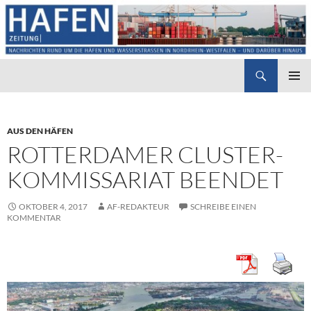
Suchen
Hafenzeitung
ZUM
PRIMÄR
INHALT
MENÜ
SPRINGEN
AUS DEN HÄFEN
ROTTERDAMER CLUSTER-
KOMMISSARIAT BEENDET
OKTOBER 4, 2017
AF-REDAKTEUR
SCHREIBE EINEN
KOMMENTAR