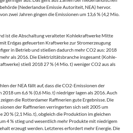
behörde (Nederlandse Emissie Autoriteit, NEA) hervor.
 von zwei Jahren gingen die Emissionen um 13,6 % (4,2 Mio.
d ist die Abschaltung veralteter Kohlekraftwerke Mitte
 mit Erdgas gefeuerten Kraftwerke zur Stromerzeugung
figer in Betrieb und stießen dadurch mehr CO2 aus: 2018
 mehr als 2016. Die Elektrizitätsbranche insgesamt (Kohle-
aftwerke) stieß 2018 27 % (4 Mio. t) weniger CO2 aus als
hlen der NEA fällt auf, dass die CO2-Emissionen der
n 2018 um 6,6 % (0,6 Mio. t) niedriger lagen als 2016. Auch
g zeigen die Rotterdamer Raffinerien gute Ergebnisse. Die
ionen der Raffinerien verringerten sich seit 2005 um
e 20 % (2,1 Mio. t), obgleich die Produktion im gleichen
um 4 % stieg und wesentlich mehr Produkte mit niedrigem
halt erzeugt werden. Letzteres erfordert mehr Energie. Die