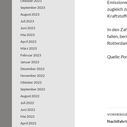
Oktober 2023
Emissione
September 2023
zugleich z
August 2023
Kraftstoff
Juli 2023
Juni 2023
In den Za
Mai 2023
fallen, be
April 2023
Rotterdam
März 2023
Februar 2023
Quelle: Por
Januar 2023
Dezember 2022
November 2022
Oktober 2022
September 2022
August 2022
Juli 2022
Juni 2022
VORHERIGE
Mai 2022
Beitr
Nachtfahrt
April 2022