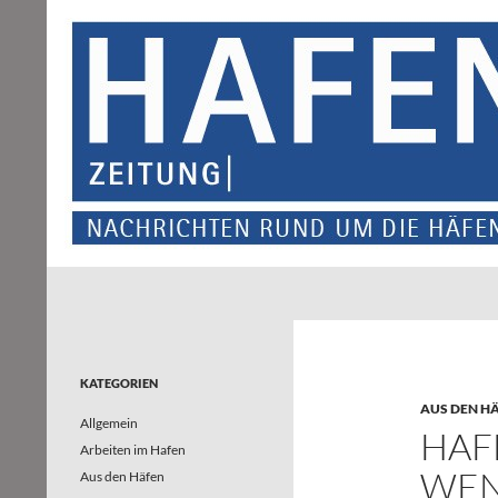
Suchen
Hafenzeitung
Nachrichten rund um die Häfen und
Wasserstraßen in Nordrhein-
Westfalen – und darüber hinaus
KATEGORIEN
AUS DEN H
Allgemein
HAFE
Arbeiten im Hafen
ENI
Aus den Häfen