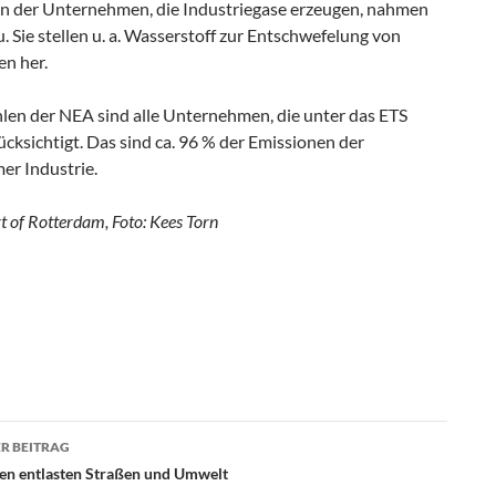
n der Unternehmen, die Industriegase erzeugen, nahmen
u. Sie stellen u. a. Wasserstoff zur Entschwefelung von
en her.
hlen der NEA sind alle Unternehmen, die unter das ETS
rücksichtigt. Das sind ca. 96 % der Emissionen der
er Industrie.
t of Rotterdam, Foto: Kees Torn
R BEITRAG
agsnavigation
en entlasten Straßen und Umwelt