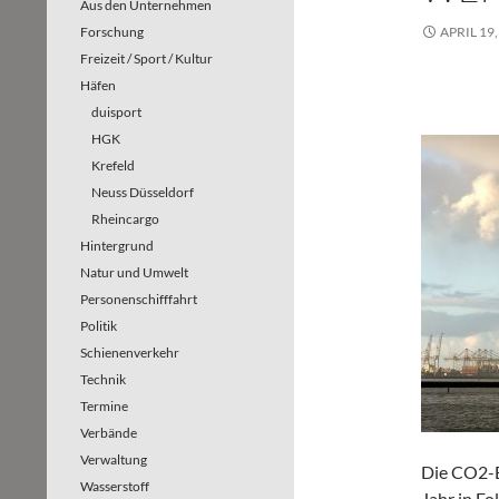
Aus den Unternehmen
Forschung
APRIL 19,
Freizeit / Sport / Kultur
Häfen
duisport
HGK
Krefeld
Neuss Düsseldorf
Rheincargo
Hintergrund
Natur und Umwelt
Personenschifffahrt
Politik
Schienenverkehr
Technik
Termine
Verbände
Verwaltung
Die CO2-E
Wasserstoff
Jahr in Fo