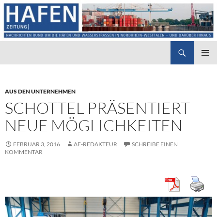
Suchen
Hafenzeitung
ZUM
PRIMÄR
INHALT
MENÜ
SPRINGEN
AUS DEN UNTERNEHMEN
SCHOTTEL PRÄSENTIERT
NEUE MÖGLICHKEITEN
FEBRUAR 3, 2016
AF-REDAKTEUR
SCHREIBE EINEN
KOMMENTAR