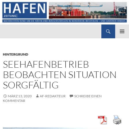
Suchen
Hafenzeitung
ZUM
PRIMÄR
INHALT
MENÜ
SPRINGEN
HINTERGRUND
SEEHAFENBETRIEB
BEOBACHTEN SITUATION
SORGFÄLTIG
MÄRZ 13, 2020
AF-REDAKTEUR
SCHREIBE EINEN
KOMMENTAR