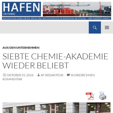
Suchen
Hafenzeitung
ZUM
PRIMÄR
INHALT
MENÜ
SPRINGEN
AUS DEN UNTERNEHMEN
SIEBTE CHEMIE-AKADEMIE
WIEDER BELIEBT
OKTOBER 31, 2016
AF-REDAKTEUR
SCHREIBE EINEN
KOMMENTAR