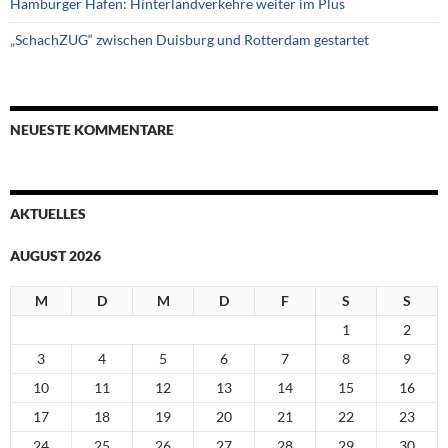
Hamburger Hafen: Hinterlandverkehre weiter im Plus
„SchachZUG“ zwischen Duisburg und Rotterdam gestartet
NEUESTE KOMMENTARE
AKTUELLES
AUGUST 2026
M
D
M
D
F
S
S
1
2
3
4
5
6
7
8
9
10
11
12
13
14
15
16
17
18
19
20
21
22
23
24
25
26
27
28
29
30