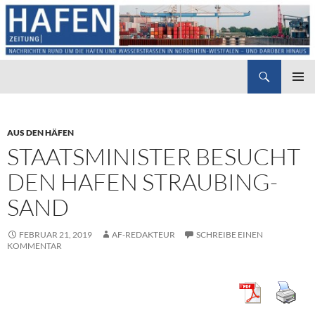
Suchen
Hafenzeitung
ZUM
PRIMÄR
INHALT
MENÜ
SPRINGEN
AUS DEN HÄFEN
STAATSMINISTER BESUCHT
DEN HAFEN STRAUBING-
SAND
FEBRUAR 21, 2019
AF-REDAKTEUR
SCHREIBE EINEN
KOMMENTAR