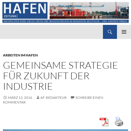
Suchen
Hafenzeitung
ZUM
PRIMÄR
INHALT
MENÜ
SPRINGEN
ARBEITEN IM HAFEN
GEMEINSAME STRATEGIE
FÜR ZUKUNFT DER
INDUSTRIE
MÄRZ 13, 2016
AF-REDAKTEUR
SCHREIBE EINEN
KOMMENTAR