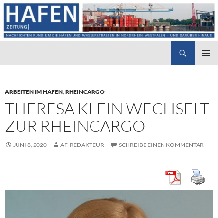
Suchen
Hafenzeitung
ZUM
PRIMÄR
INHALT
MENÜ
SPRINGEN
ARBEITEN IM HAFEN
,
RHEINCARGO
THERESA KLEIN WECHSELT
ZUR RHEINCARGO
JUNI 8, 2020
AF-REDAKTEUR
SCHREIBE EINEN KOMMENTAR