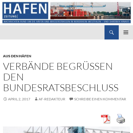
Suchen
Hafenzeitung
ZUM
PRIMÄR
INHALT
MENÜ
SPRINGEN
AUS DEN HÄFEN
VERBÄNDE BEGRÜSSEN D
EN B
UNDESRATSBESCHLUSS
APRIL 2, 2017
AF-REDAKTEUR
SCHREIBE EINEN KOMMENTAR