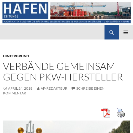
Suchen
Hafenzeitung
ZUM
PRIMÄR
INHALT
MENÜ
SPRINGEN
HINTERGRUND
VERBÄNDE GEMEINSAM
GEGEN PKW-HERSTELLER
APRIL 24, 2018
AF-REDAKTEUR
SCHREIBE EINEN
KOMMENTAR