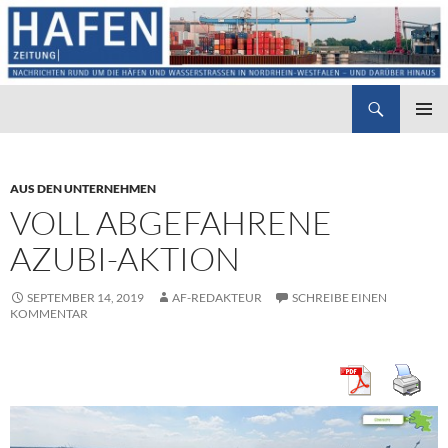
Suchen
Hafenzeitung
ZUM
PRIMÄR
INHALT
MENÜ
SPRINGEN
AUS DEN UNTERNEHMEN
VOLL ABGEFAHRENE
AZUBI-AKTION
SEPTEMBER 14, 2019
AF-REDAKTEUR
SCHREIBE EINEN
KOMMENTAR