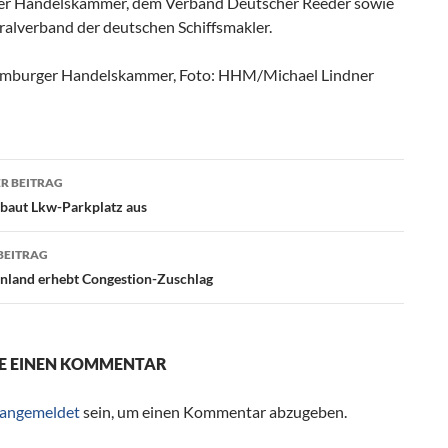
der Handelskammer, dem Verband Deutscher Reeder sowie
alverband der deutschen Schiffsmakler.
amburger Handelskammer, Foto: HHM/Michael Lindner
R BEITRAG
agsnavigation
baut Lkw-Parkplatz aus
BEITRAG
nland erhebt Congestion-Zuschlag
E EINEN KOMMENTAR
angemeldet
sein, um einen Kommentar abzugeben.