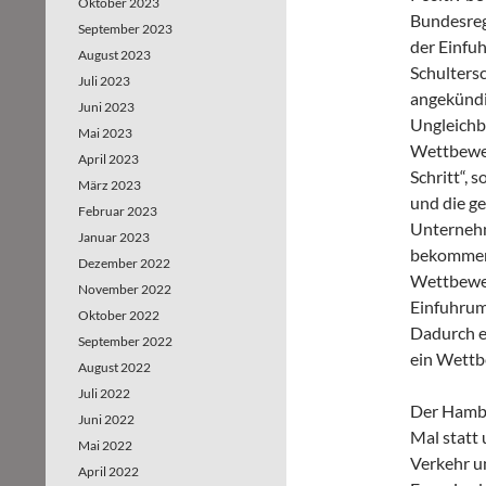
Oktober 2023
Bundesreg
September 2023
der Einfu
August 2023
Schultersc
Juli 2023
angekündig
Juni 2023
Ungleichb
Mai 2023
Wettbewerb
April 2023
Schritt“, 
März 2023
und die g
Februar 2023
Unternehm
Januar 2023
bekommen s
Dezember 2022
Wettbewer
November 2022
Einfuhrum
Oktober 2022
Dadurch e
September 2022
ein Wettb
August 2022
Juli 2022
Der Hambu
Juni 2022
Mal statt 
Mai 2022
Verkehr u
April 2022