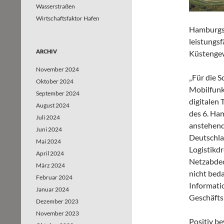
Wasserstraßen
Wirtschaftsfaktor Hafen
Hamburgs
leistungs
ARCHIV
Küstenge
November 2024
„Für die S
Oktober 2024
Mobilfunk
September 2024
digitalen 
August 2024
des 6. Ha
Juli 2024
anstehend
Juni 2024
Deutschla
Mai 2024
Logistikd
April 2024
Netzabdec
März 2024
nicht bed
Februar 2024
Informati
Januar 2024
Geschäfts
Dezember 2023
November 2023
Positiv b