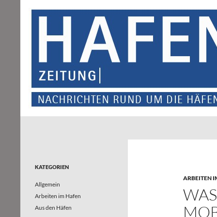
Suchen
Hafenzeitung
Nachrichten rund um die Häfen und
Wasserstraßen in Nordrhein-
Westfalen – und darüber hinaus
KATEGORIEN
ARBEITEN I
Allgemein
WASS
Arbeiten im Hafen
OBI
Aus den Häfen