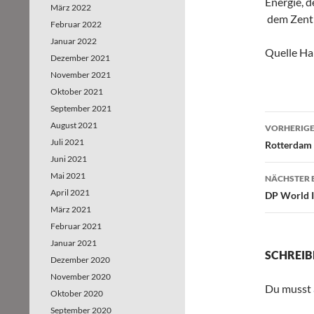
Energie, 
März 2022
dem Zentr
Februar 2022
Januar 2022
Quelle H
Dezember 2021
November 2021
Oktober 2021
September 2021
August 2021
VORHERIGE
Juli 2021
Beitr
Rotterdam 
Juni 2021
Mai 2021
NÄCHSTER 
April 2021
DP World I
März 2021
Februar 2021
Januar 2021
SCHREIB
Dezember 2020
November 2020
Du musst
Oktober 2020
September 2020