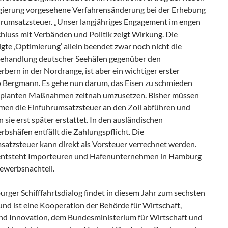
ierung vorgesehene Verfahrensänderung bei der Erhebung
hrumsatzsteuer. „Unser langjähriges Engagement im engen
hluss mit Verbänden und Politik zeigt Wirkung. Die
te ‚Optimierung‘ allein beendet zwar noch nicht die
ehandlung deutscher Seehäfen gegenüber den
ern in der Nordrange, ist aber ein wichtiger erster
so Bergmann. Es gehe nun darum, das Eisen zu schmieden
eplanten Maßnahmen zeitnah umzusetzen. Bisher müssen
en die Einfuhrumsatzsteuer an den Zoll abführen und
ie erst später erstattet. In den ausländischen
bshäfen entfällt die Zahlungspflicht. Die
satzsteuer kann direkt als Vorsteuer verrechnet werden.
ntsteht Importeuren und Hafenunternehmen in Hamburg
ewerbsnachteil.
rger Schifffahrtsdialog findet in diesem Jahr zum sechsten
und ist eine Kooperation der Behörde für Wirtschaft,
nd Innovation, dem Bundesministerium für Wirtschaft und