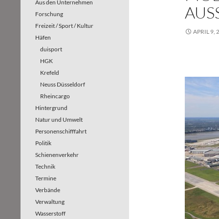
Aus den Unternehmen
USS
Forschung
Freizeit / Sport / Kultur
APRIL 9, 
Häfen
duisport
HGK
Krefeld
Neuss Düsseldorf
Rheincargo
Hintergrund
Natur und Umwelt
Personenschifffahrt
Politik
Schienenverkehr
Technik
Termine
Verbände
Verwaltung
Wasserstoff