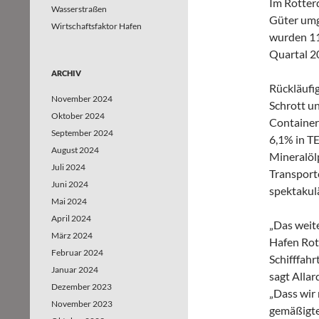
Im Rotter
Wasserstraßen
Güter umg
Wirtschaftsfaktor Hafen
wurden 11
Quartal 2
ARCHIV
Rückläufi
November 2024
Schrott u
Oktober 2024
Container
September 2024
6,1% in T
August 2024
Mineralöl
Juli 2024
Transport
Juni 2024
spektakulä
Mai 2024
April 2024
„Das weit
März 2024
Hafen Rot
Februar 2024
Schifffah
Januar 2024
sagt Allar
Dezember 2023
„Dass wir 
November 2023
gemäßigte