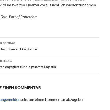
 wird im zweiten Quartal voraussichtlich wieder zunehmen.
 Foto: Port of Rotterdam
R BEITRAG
agsnavigation
zbrötchen an Lkw-Fahrer
BEITRAG
ren engagiert für die gesamte Logistik
E EINEN KOMMENTAR
angemeldet
sein, um einen Kommentar abzugeben.