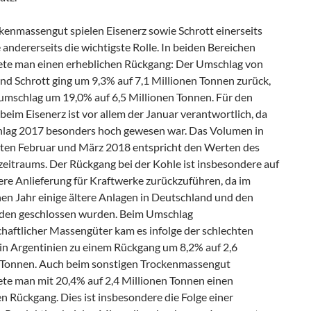
kenmassengut spielen Eisenerz sowie Schrott einerseits
andererseits die wichtigste Rolle. In beiden Bereichen
ete man einen erheblichen Rückgang: Der Umschlag von
nd Schrott ging um 9,3% auf 7,1 Millionen Tonnen zurück,
umschlag um 19,0% auf 6,5 Millionen Tonnen. Für den
eim Eisenerz ist vor allem der Januar verantwortlich, da
lag 2017 besonders hoch gewesen war. Das Volumen in
en Februar und März 2018 entspricht den Werten des
zeitraums. Der Rückgang bei der Kohle ist insbesondere auf
ere Anlieferung für Kraftwerke zurückzuführen, da im
en Jahr einige ältere Anlagen in Deutschland und den
den geschlossen wurden. Beim Umschlag
chaftlicher Massengüter kam es infolge der schlechten
 in Argentinien zu einem Rückgang um 8,2% auf 2,6
 Tonnen. Auch beim sonstigen Trockenmassengut
ete man mit 20,4% auf 2,4 Millionen Tonnen einen
n Rückgang. Dies ist insbesondere die Folge einer