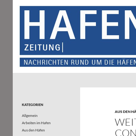
Suchen
Hafenzeitung
Nachrichten rund um die Häfen und
Wasserstraßen in Nordrhein-
Westfalen – und darüber hinaus
KATEGORIEN
AUS DEN H
Allgemein
WEI
Arbeiten im Hafen
CON
Aus den Häfen