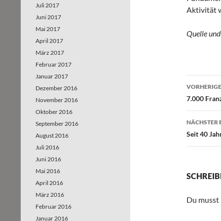
Juli 2017
Aktivität
Juni 2017
Mai 2017
Quelle und
April 2017
März 2017
Februar 2017
Januar 2017
VORHERIGE
Dezember 2016
Beitr
7.000 Fran
November 2016
Oktober 2016
NÄCHSTER 
September 2016
Seit 40 Jah
August 2016
Juli 2016
Juni 2016
Mai 2016
SCHREIB
April 2016
März 2016
Du musst
Februar 2016
Januar 2016