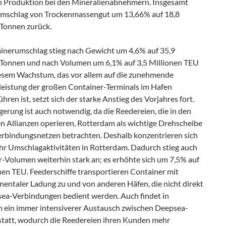
n Produktion bei den Mineralienabnehmern. Insgesamt
Umschlag von Trockenmassengut um 13,66% auf 18,8
 Tonnen zurück.
inerumschlag stieg nach Gewicht um 4,6% auf 35,9
 Tonnen und nach Volumen um 6,1% auf 3,5 Millionen TEU
iesem Wachstum, das vor allem auf die zunehmende
eistung der großen Container-Terminals im Hafen
hren ist, setzt sich der starke Anstieg des Vorjahres fort.
gerung ist auch notwendig, da die Reedereien, die in den
en Allianzen operieren, Rotterdam als wichtige Drehscheibe
Verbindungsnetzen betrachten. Deshalb konzentrieren sich
r Umschlagaktivitäten in Rotterdam. Dadurch stieg auch
r-Volumen weiterhin stark an; es erhöhte sich um 7,5% auf
nen TEU. Feederschiffe transportieren Container mit
nentaler Ladung zu und von anderen Häfen, die nicht direkt
ea-Verbindungen bedient werden. Auch findet in
 ein immer intensiverer Austausch zwischen Deepsea-
statt, wodurch die Reedereien ihren Kunden mehr