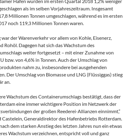
damer Hafen wurden im ersten Quartal 2018 1,2% weniger
eschlagen als im selben Vorjahreszeitraum. Insgesamt
7,8 Millionen Tonnen umgeschlagen, während es im ersten
017 noch 119,3 Millionen Tonnen waren.
g war der Warenverkehr vor allem von Kohle, Eisenerz,
nd Rohöl. Dagegen hat sich das Wachstum des
umschlags weiter fortgesetzt – mit einer Zunahme von
EU bzw. von 4,6% in Tonnen. Auch der Umschlag von
produkten nahm zu, insbesondere bei ausgehenden
en. Der Umschlag von Biomasse und LNG (Flüssiggas) stieg
r an.
ere Wachstum des Containerumschlags bestätigt, dass der
terdam eine immer wichtigere Position im Netzwerk der
rtsverbindungen der großen Reederei-Allianzen einnimmt,“
d Castelein, Generaldirektor des Hafenbetriebs Rotterdam.
nach dem starken Anstieg des letzten Jahres nun ein etwas
res Wachstum verzeichnen, entspricht voll und ganz