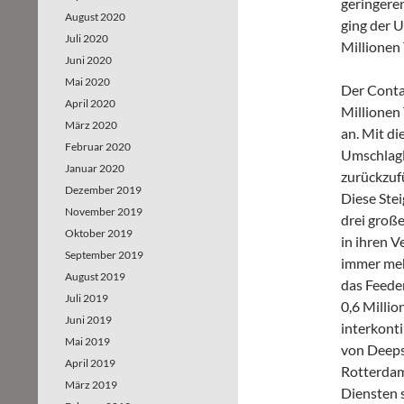
geringere
August 2020
ging der 
Juli 2020
Millionen
Juni 2020
Mai 2020
Der Conta
April 2020
Millionen
März 2020
an. Mit d
Februar 2020
Umschlagl
Januar 2020
zurückzufü
Dezember 2019
Diese Stei
November 2019
drei groß
Oktober 2019
in ihren 
September 2019
immer meh
August 2019
das Feede
Juli 2019
0,6 Millio
Juni 2019
interkonti
Mai 2019
von Deeps
April 2019
Rotterdam
März 2019
Diensten 