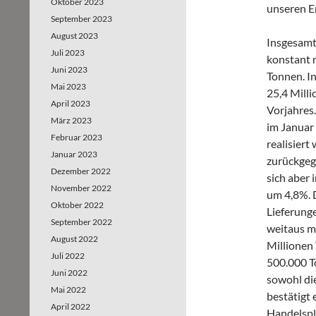
Oktober 2023
unseren E
September 2023
August 2023
Insgesamt
Juli 2023
konstant 
Juni 2023
Tonnen. I
Mai 2023
25,4 Milli
April 2023
Vorjahres.
März 2023
im Januar
Februar 2023
realisiert
Januar 2023
zurückgeg
Dezember 2022
sich aber
November 2022
um 4,8%. 
Oktober 2022
Lieferung
September 2022
weitaus m
August 2022
Millionen
Juli 2022
500.000 T
Juni 2022
sowohl di
Mai 2022
bestätigt
April 2022
Handelspl