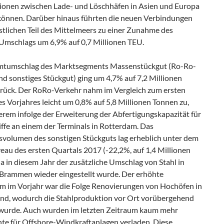
onen zwischen Lade- und Löschhäfen in Asien und Europa
können. Darüber hinaus führten die neuen Verbindungen
stlichen Teil des Mittelmeers zu einer Zunahme des
Umschlags um 6,9% auf 0,7 Millionen TEU.
mtumschlag des Marktsegments Massenstückgut (Ro-Ro-
d sonstiges Stückgut) ging um 4,7% auf 7,2 Millionen
rück. Der RoRo-Verkehr nahm im Vergleich zum ersten
s Vorjahres leicht um 0,8% auf 5,8 Millionen Tonnen zu,
erem infolge der Erweiterung der Abfertigungskapazität für
ffe an einem der Terminals in Rotterdam. Das
volumen des sonstigen Stückguts lag erheblich unter dem
eau des ersten Quartals 2017 (-22,2%, auf 1,4 Millionen
a in diesem Jahr der zusätzliche Umschlag von Stahl in
Brammen wieder eingestellt wurde. Der erhöhte
m im Vorjahr war die Folge Renovierungen von Hochöfen in
nd, wodurch die Stahlproduktion vor Ort vorübergehend
 wurde. Auch wurden im letzten Zeitraum kaum mehr
e für Offshore-Windkraftanlagen verladen. Diese