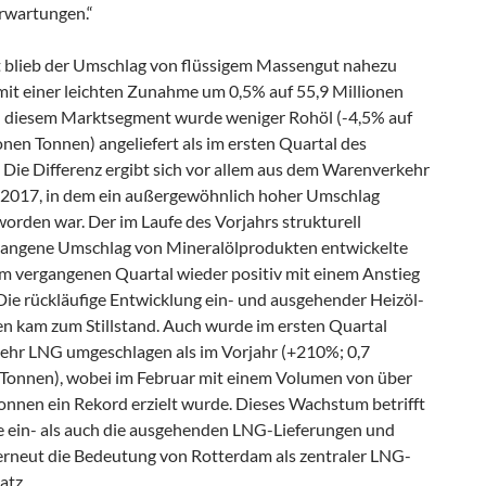
rwartungen.“
 blieb der Umschlag von flüssigem Massengut nahezu
mit einer leichten Zunahme um 0,5% auf 55,9 Millionen
n diesem Marktsegment wurde weniger Rohöl (-4,5% auf
onen Tonnen) angeliefert als im ersten Quartal des
 Die Differenz ergibt sich vor allem aus dem Warenverkehr
 2017, in dem ein außergewöhnlich hoher Umschlag
 worden war. Der im Laufe des Vorjahrs strukturell
angene Umschlag von Mineralölprodukten entwickelte
 im vergangenen Quartal wieder positiv mit einem Anstieg
Die rückläufige Entwicklung ein- und ausgehender Heizöl-
en kam zum Stillstand. Auch wurde im ersten Quartal
ehr LNG umgeschlagen als im Vorjahr (+210%; 0,7
 Tonnen), wobei im Februar mit einem Volumen von über
onnen ein Rekord erzielt wurde. Dieses Wachstum betrifft
e ein- als auch die ausgehenden LNG-Lieferungen und
 erneut die Bedeutung von Rotterdam als zentraler LNG-
atz.