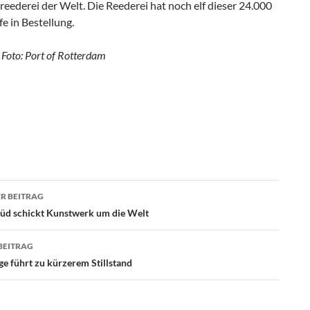
eederei der Welt. Die Reederei hat noch elf dieser 24.000
e in Bestellung.
 Foto: Port of Rotterdam
R BEITRAG
agsnavigation
d schickt Kunstwerk um die Welt
BEITRAG
e führt zu kürzerem Stillstand