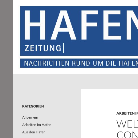
Suchen
Hafenzeitung
Nachrichten rund um die Häfen und
Wasserstraßen in Nordrhein-
Westfalen – und darüber hinaus
KATEGORIEN
ARBEITEN I
Allgemein
WEL
Arbeiten im Hafen
ONT
Aus den Häfen