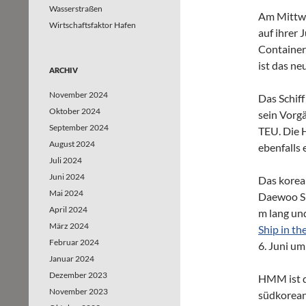
Wasserstraßen
Am Mittwo
Wirtschaftsfaktor Hafen
auf ihrer
Container
ist das ne
ARCHIV
November 2024
Das Schif
Oktober 2024
sein Vorg
September 2024
TEU. Die 
August 2024
ebenfalls 
Juli 2024
Juni 2024
Das korean
Mai 2024
Daewoo Sh
April 2024
m lang un
März 2024
Ship in t
Februar 2024
6. Juni u
Januar 2024
Dezember 2023
HMM ist d
November 2023
südkorean