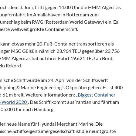
ch, dem 3. Juni, trifft gegen 14:00 Uhr die HMM Algeciras
 Jungfernfahrt im Amaliahaven in Rotterdam zum
umschlag beim RWG (Rotterdam World Gateway) ein. Es
ueste weltweit größte Containerschiff.
f kann etwas mehr 20-Fuß-Container transportieren als
änger MSC Gülsün, nämlich 23.964 TEU gegenüber 23.756
HMM Algeciras hat auf ihrer Fahrt 19.621 TEU an Bord,
ein Rekord.
ische Schiff wurde am 24. April von der Schiffswerft
ipping & Marine Engineering’s Okpo übergeben. Es ist 400
d 61 m breit. Weitere Informationen:
„Biggest Container
he World 2020“
. Das Schiff kommt aus Yantian und fährt am
m 05:00 Uhr nach Hamburg.
er neue Name für Hyundai Merchant Marine. Die
ische Schiffseigentümergesellschaft ist die neuntgrößte