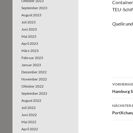
Oktober 2023
Containerr
September 2023
TEU-Schiff
August 2023
Juli 2023
Quelle und
Juni 2023
Mai 2023
April 2023
März 2023
Februar 2023
Januar 2023
Dezember 2022
November 2022
VORHERIGE
Oktober 2022
Beitr
Hamburg Sü
September 2022
August 2022
NÄCHSTER 
Juli 2022
PortXchang
Juni 2022
Mai 2022
April 2022