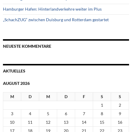
Hamburger Hafen: Hinterlandverkehre weiter im Plus
„SchachZUG“ zwischen Duisburg und Rotterdam gestartet
NEUESTE KOMMENTARE
AKTUELLES
AUGUST 2026
M
D
M
D
F
S
S
1
2
3
4
5
6
7
8
9
10
11
12
13
14
15
16
17
18
19
20
21
22
23