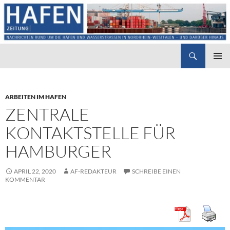
Suchen
Hafenzeitung
ZUM
PRIMÄR
INHALT
MENÜ
SPRINGEN
ARBEITEN IM HAFEN
ZENTRALE
KONTAKTSTELLE FÜR
HAMBURGER
APRIL 22, 2020
AF-REDAKTEUR
SCHREIBE EINEN
KOMMENTAR