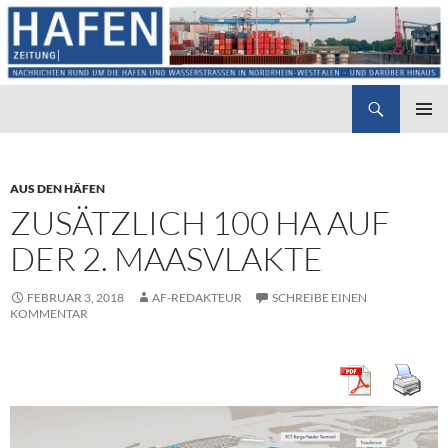
Suchen
Hafenzeitung
ZUM
PRIMÄR
INHALT
MENÜ
SPRINGEN
AUS DEN HÄFEN
ZUSÄTZLICH 100 HA AUF
DER 2. MAASVLAKTE
FEBRUAR 3, 2018
AF-REDAKTEUR
SCHREIBE EINEN
KOMMENTAR