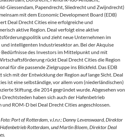
ld-Giessendam, Papendrecht, Sliedrecht und Zwijndrecht)
emeinsam mit dem Economic Development Board (EDB)
ert Deal Drecht Cities eine erfolgreiche und
risch aktive Region. Deal verfolgt eine aktive
tsförderungspolitik und zieht neue Unternehmen im
und intelligenten Industriesektor an. Bei der Akquise
e Bedürfnisse des Investors im Mittelpunkt und mit
Wirtschaftsförderung rückt Deal Drecht Cities die Region
ional für die passende Zielgruppe ins Blickfeld. Das EDB
t sich mit der Entwicklung der Region auf lange Sicht. Deal
ies ist eine selbständige, vor allem vom (niederländischen)
anzierte Stiftung, die 2014 gegründet wurde. Abgesehen von
n Drechtsteden haben sich auch der Hafenbetrieb
 und ROM-D bei Deal Drecht Cities angeschlossen.
Foto: Port of Rotterdam, v.l.n.r.: Danny Levenswaard, Direktor
Hafenbetrieb Rotterdam, und Martin Bloem, Direktor Deal
es.