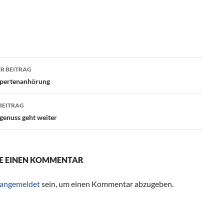
R BEITRAG
agsnavigation
xpertenanhörung
BEITRAG
genuss geht weiter
E EINEN KOMMENTAR
angemeldet
sein, um einen Kommentar abzugeben.