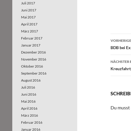
Juli 2017
Juni 2017
Mai 2017
April 2017
März 2017
Februar 2017
VORHERIGE
Januar 2017
Beitr
BDB bei E
Dezember 2016
November 2016
NÄCHSTER 
Oktober 2016
Kreuzfahrt
September 2016
August 2016
Juli 2016
SCHREIB
Juni 2016
Mai 2016
Du musst
April 2016
März 2016
Februar 2016
Januar 2016