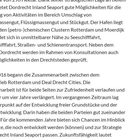
etet Dordrecht Inland Seaport gute Möglichkeiten für die
g von Aktivitäten im Bereich Umschlag von
ssengut, Flüssigmassengut und Stückgut. Der Hafen liegt
den (petro-)chemischen Clustern Rotterdam und Moerdijk
et sich in unmittelbarer Nähe zu Seeschifffahrt,
ifffahrt, Straßen- und Schienentransport. Neben dem
Dordrecht werden im Rahmen von Konsultationen auch
glichkeiten in den Drechtsteden geprüft.
016 begann die Zusammenarbeit zwischen dem
ieb Rotterdam und Deal Drecht Cities. Die
beit ist für beide Seiten zur Zufriedenheit verlaufen und
r um vier Jahre verlängert. Im vergangenen Zeitraum lag
rpunkt auf der Entwicklung freier Grundstücke und der
twicklung. Darin haben die beiden Parteien gut zueinander
 Für die kommenden Jahre bieten sich Chancen im Hinblick
e, die noch entwickelt werden (können) und zur Strategie
cht Inland Seaport passen. Zukunftsfähigkeit lautet