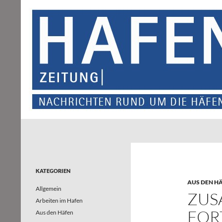
Suchen
Hafenzeitung
Nachrichten rund um die Häfen und
Wasserstraßen in Nordrhein-
Westfalen – und darüber hinaus
KATEGORIEN
AUS DEN H
Allgemein
ZUS
Arbeiten im Hafen
FOR
Aus den Häfen