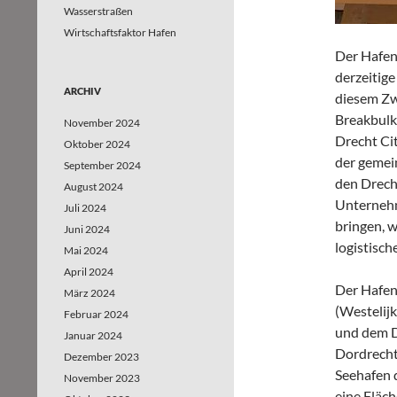
Wasserstraßen
Wirtschaftsfaktor Hafen
Der Hafen
derzeitig
ARCHIV
diesem Zw
Breakbulk
November 2024
Drecht Ci
Oktober 2024
der gemei
September 2024
den Drech
August 2024
Unternehm
Juli 2024
bringen, 
Juni 2024
logistisch
Mai 2024
April 2024
Der Hafen
März 2024
(Westelij
Februar 2024
und dem D
Januar 2024
Dordrecht
Dezember 2023
Seehafen 
November 2023
eine Fläch