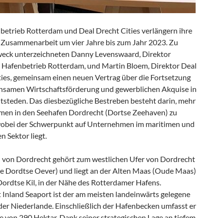
betrieb Rotterdam und Deal Drecht Cities verlängern ihre
e Zusammenarbeit um vier Jahre bis zum Jahr 2023. Zu
eck unterzeichneten Danny Levenswaard, Direktor
 Hafenbetrieb Rotterdam, und Martin Bloem, Direktor Deal
ties, gemeinsam einen neuen Vertrag über die Fortsetzung
nsamen Wirtschaftsförderung und gewerblichen Akquise in
tsteden. Das diesbezügliche Bestreben besteht darin, mehr
en in den Seehafen Dordrecht (Dortse Zeehaven) zu
wobei der Schwerpunkt auf Unternehmen im maritimen und
en Sektor liegt.
 von Dordrecht gehört zum westlichen Ufer von Dordrecht
ke Dordtse Oever) und liegt an der Alten Maas (Oude Maas)
ordtse Kil, in der Nähe des Rotterdamer Hafens.
 Inland Seaport ist der am meisten landeinwärts gelegene
der Niederlande. Einschließlich der Hafenbecken umfasst er
e von 290 Hektar. Dank seiner strategischen Lage an tiefem