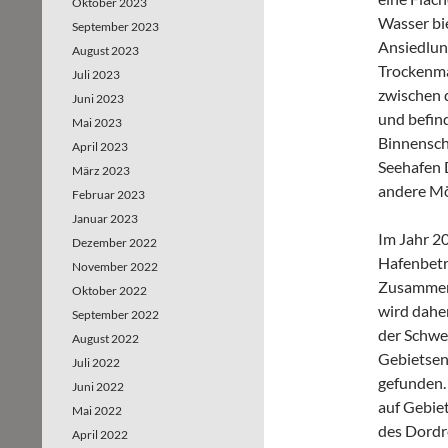
Oktober 2023
Wasser bi
September 2023
Ansiedlun
August 2023
Trockenma
Juli 2023
zwischen 
Juni 2023
und befind
Mai 2023
Binnensch
April 2023
Seehafen 
März 2023
andere Mö
Februar 2023
Januar 2023
Im Jahr 2
Dezember 2022
Hafenbetr
November 2022
Zusammenar
Oktober 2022
wird dahe
September 2022
der Schwe
August 2022
Gebietsen
Juli 2022
gefunden.
Juni 2022
auf Gebiet
Mai 2022
des Dordre
April 2022