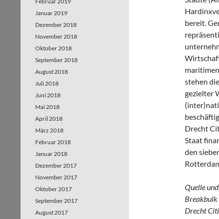
Februar 2019
Hardinxve
Januar 2019
bereit. G
Dezember 2018
repräsenti
November 2018
unternehme
Oktober 2018
Wirtschaf
September 2018
maritimen 
August 2018
stehen di
Juli 2018
gezielter 
Juni 2018
(inter)nat
Mai 2018
beschäftig
April 2018
Drecht Cit
März 2018
Staat fin
Februar 2018
den siebe
Januar 2018
Rotterdam
Dezember 2017
November 2017
Quelle und 
Oktober 2017
Breakbulk 
September 2017
Drecht Citi
August 2017