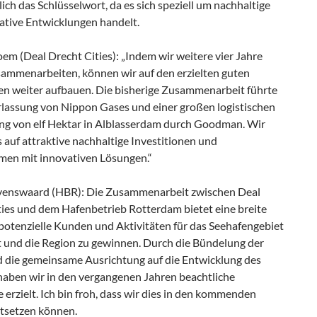
ich das Schlüsselwort, da es sich speziell um nachhaltige
ative Entwicklungen handelt.
em (Deal Drecht Cities): „Indem wir weitere vier Jahre
usammenarbeiten, können wir auf den erzielten guten
en weiter aufbauen. Die bisherige Zusammenarbeit führte
rlassung von Nippon Gases und einer großen logistischen
ng von elf Hektar in Alblasserdam durch Goodman. Wir
 auf attraktive nachhaltige Investitionen und
en mit innovativen Lösungen.“
enswaard (HBR): Die Zusammenarbeit zwischen Deal
ties und dem Hafenbetrieb Rotterdam bietet eine breite
 potenzielle Kunden und Aktivitäten für das Seehafengebiet
 und die Region zu gewinnen. Durch die Bündelung der
d die gemeinsame Ausrichtung auf die Entwicklung des
haben wir in den vergangenen Jahren beachtliche
 erzielt. Ich bin froh, dass wir dies in den kommenden
rtsetzen können.