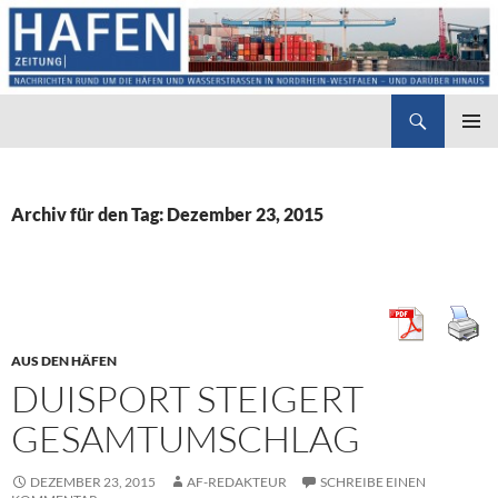
Suchen
Hafenzeitung
ZUM
PRIMÄR
INHALT
MENÜ
SPRINGEN
Archiv für den Tag: Dezember 23, 2015
AUS DEN HÄFEN
DUISPORT STEIGERT
GESAMTUMSCHLAG
DEZEMBER 23, 2015
AF-REDAKTEUR
SCHREIBE EINEN