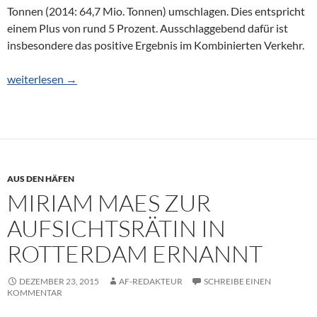
Tonnen (2014: 64,7 Mio. Tonnen) umschlagen. Dies entspricht
einem Plus von rund 5 Prozent. Ausschlaggebend dafür ist
insbesondere das positive Ergebnis im Kombinierten Verkehr.
duisport steigert Gesamtumschlag
weiterlesen
→
AUS DEN HÄFEN
MIRIAM MAES ZUR
AUFSICHTSRÄTIN IN
ROTTERDAM ERNANNT
DEZEMBER 23, 2015
AF-REDAKTEUR
SCHREIBE EINEN
KOMMENTAR