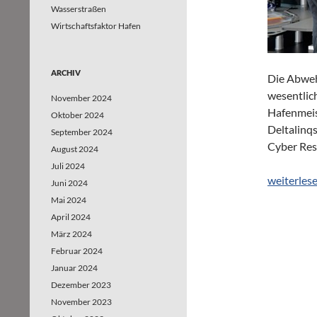
Wasserstraßen
Wirtschaftsfaktor Hafen
ARCHIV
Die Abweh
wesentlic
November 2024
Hafenmeist
Oktober 2024
Deltalinq
September 2024
Cyber Resi
August 2024
Juli 2024
Rotterdam
weiterles
Juni 2024
Mai 2024
April 2024
März 2024
Februar 2024
Januar 2024
Dezember 2023
November 2023