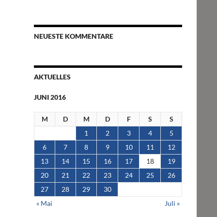
NEUESTE KOMMENTARE
AKTUELLES
JUNI 2016
M
D
M
D
F
S
S
1
2
3
4
5
6
7
8
9
10
11
12
13
14
15
16
17
18
19
20
21
22
23
24
25
26
27
28
29
30
« Mai
Juli »