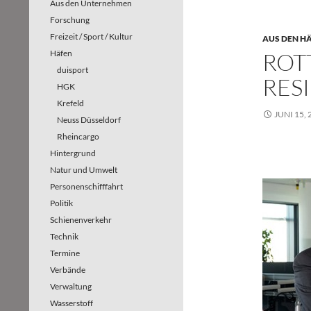
Aus den Unternehmen
Forschung
Freizeit / Sport / Kultur
AUS DEN H
Häfen
ROT
duisport
RES
HGK
Krefeld
JUNI 15, 
Neuss Düsseldorf
Rheincargo
Hintergrund
Natur und Umwelt
Personenschifffahrt
Politik
Schienenverkehr
Technik
Termine
Verbände
Verwaltung
Wasserstoff