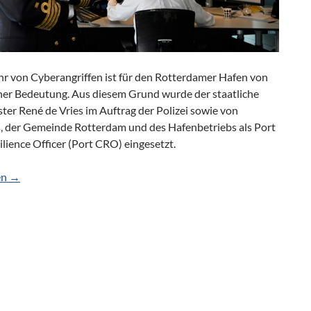
r von Cyberangriffen ist für den Rotterdamer Hafen von
her Bedeutung. Aus diesem Grund wurde der staatliche
er René de Vries im Auftrag der Polizei sowie von
s, der Gemeinde Rotterdam und des Hafenbetriebs als Port
lience Officer (Port CRO) eingesetzt.
 mit Port Cyber Resilience Officer
en
→