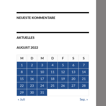
NEUESTE KOMMENTARE
AKTUELLES
AUGUST 2022
M
D
M
D
F
S
S
1
2
3
4
5
6
7
8
9
10
11
12
13
14
15
16
17
18
19
20
21
22
23
24
25
26
27
28
29
30
31
« Juli
Sep. »