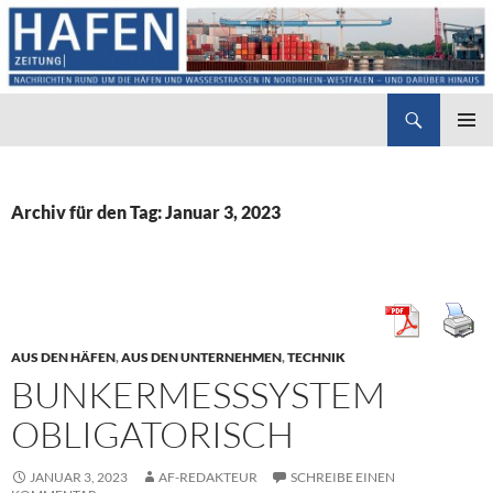
Suchen
Hafenzeitung
ZUM
PRIMÄR
INHALT
MENÜ
SPRINGEN
Archiv für den Tag: Januar 3, 2023
AUS DEN HÄFEN
,
AUS DEN UNTERNEHMEN
,
TECHNIK
BUNKERMESSSYSTEM
OBLIGATORISCH
JANUAR 3, 2023
AF-REDAKTEUR
SCHREIBE EINEN