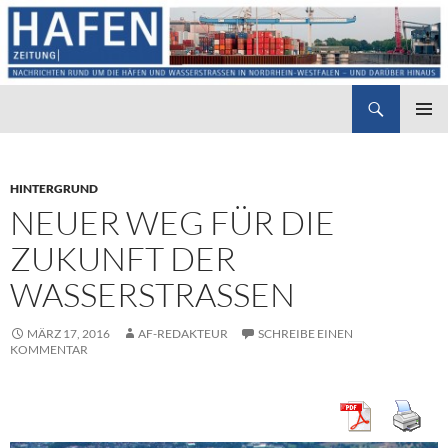
Suchen
Hafenzeitung
ZUM
PRIMÄR
INHALT
MENÜ
SPRINGEN
HINTERGRUND
NEUER WEG FÜR DIE
ZUKUNFT DER
WASSERSTRASSEN
MÄRZ 17, 2016
AF-REDAKTEUR
SCHREIBE EINEN
KOMMENTAR