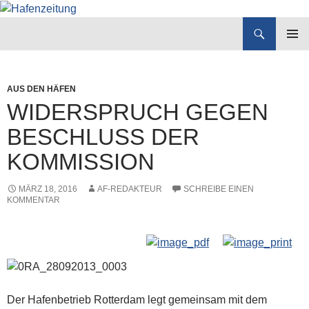
Suchen
Hafenzeitung
ZUM
PRIMÄR
INHALT
MENÜ
SPRINGEN
AUS DEN HÄFEN
WIDERSPRUCH GEGEN
BESCHLUSS DER
KOMMISSION
MÄRZ 18, 2016
AF-REDAKTEUR
SCHREIBE EINEN
KOMMENTAR
Der Hafenbetrieb Rotterdam legt gemeinsam mit dem