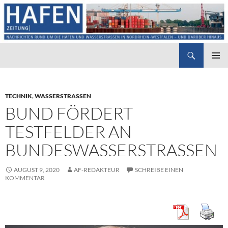
Suchen
Hafenzeitung
ZUM
PRIMÄR
INHALT
MENÜ
SPRINGEN
TECHNIK
,
WASSERSTRASSEN
BUND FÖRDERT
TESTFELDER AN
BUNDESWASSERSTRASSEN
AUGUST 9, 2020
AF-REDAKTEUR
SCHREIBE EINEN
KOMMENTAR